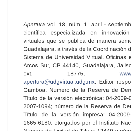
Apertura
vol. 18, núm. 1, abril - septiem
científica especializada en innovaci
virtuales que se publica de manera seme
Guadalajara, a través de la Coordinación 
Sistema de Universidad Virtual. Oficinas 
Arcos Sur, CP 44140, Guadalajara, Jalisc
ext. 18775,
www.
apertura@udgvirtual.udg.mx
. Editor resp
Gamboa. Número de la Reserva de Dere
Título de la versión electrónica: 04-200
2007-1094; número de la Reserva de Der
Título de la versión impresa: 04-200
1665-6180, otorgados por el Instituto Nac
Número de Licitud de Título: 13449 y núme