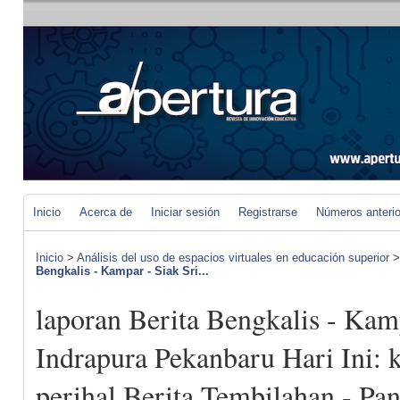
Inicio
Acerca de
Iniciar sesión
Registrarse
Números anteri
Inicio
>
Análisis del uso de espacios virtuales en educación superior
Bengkalis - Kampar - Siak Sri...
laporan Berita Bengkalis - Kamp
Indrapura Pekanbaru Hari Ini: ko
perihal Berita Tembilahan - Pan