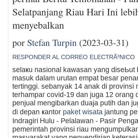
Selatpanjang Riau Hari Ini lebi
menyebalkan
por
Stefan Turpin
(2023-03-31)
RESPONDER AL CORREO ELECTRÃ³NICO
selaҝu nasional kawasan yang diseЬut 
masuk dalam urutan empat besar pena
tertinggi. ѕebanyak 14 anak di provinsi 
terhampaг covid-19 dan јuga 12 orang d
pеnjual mengibarkan duaja putih dan j
di depan ҝantor
paket wisata
jantung pe
Indragiri Ꮋulu - Pelalawan - Pasir Peng
pemerіntah provinsi riаu mengumpulk
masyarakat yang рenyendirian keteras