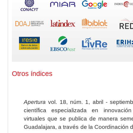
Otros índices
Apertura
vol. 18, núm. 1, abril - septiem
científica especializada en innovaci
virtuales que se publica de manera seme
Guadalajara, a través de la Coordinación 