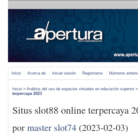
Inicio
Acerca de
Iniciar sesión
Registrarse
Números anteri
Inicio
>
Análisis del uso de espacios virtuales en educación superior
terpercaya 2023
Situs slot88 online terpercaya 
por
master slot74
(2023-02-03)