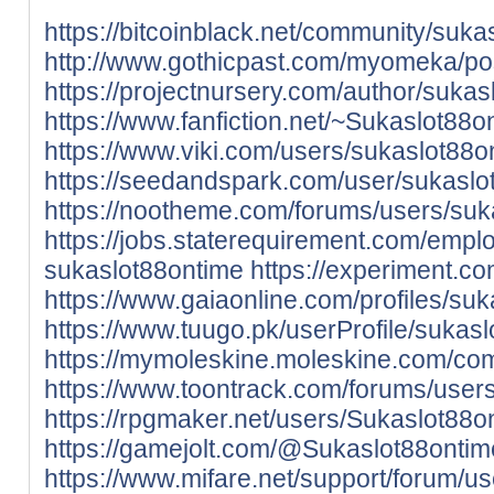
https://bitcoinblack.net/community/suka
http://www.gothicpast.com/myomeka/p
https://projectnursery.com/author/sukas
https://www.fanfiction.net/~Sukaslot88o
https://www.viki.com/users/sukaslot88
https://seedandspark.com/user/sukaslo
https://nootheme.com/forums/users/suk
https://jobs.staterequirement.com/emp
sukaslot88ontime
https://experiment.c
https://www.gaiaonline.com/profiles/su
https://www.tuugo.pk/userProfile/suka
https://mymoleskine.moleskine.com/co
https://www.toontrack.com/forums/user
https://rpgmaker.net/users/Sukaslot88o
https://gamejolt.com/@Sukaslot88ontim
https://www.mifare.net/support/forum/u