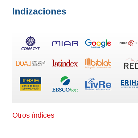
Indizaciones
Otros índices