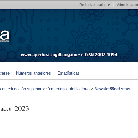
Red universitaria
Administració
trarse
Números anteriores
Estadísticas
s en educación superior
>
Comentarios del lector/a
>
Newslot88net situs
gacor 2023