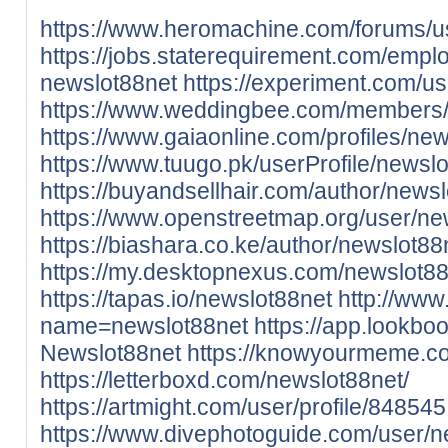
https://www.heromachine.com/forums/u
https://jobs.staterequirement.com/emp
newslot88net
https://experiment.com/u
https://www.weddingbee.com/members/
https://www.gaiaonline.com/profiles/ne
https://www.tuugo.pk/userProfile/news
https://buyandsellhair.com/author/newsl
https://www.openstreetmap.org/user/ne
https://biashara.co.ke/author/newslot88
https://my.desktopnexus.com/newslot8
https://tapas.io/newslot88net
http://ww
name=newslot88net
https://app.lookbo
Newslot88net
https://knowyourmeme.c
https://letterboxd.com/newslot88net/
https://artmight.com/user/profile/848545
https://www.divephotoguide.com/user/n