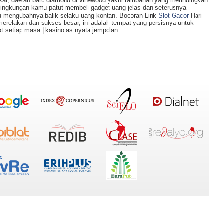
akal, daerah baru diamond di vinewood yakni tambahan yang merindingkan
raһ lіngkungan kamu patut membeli gadget uang jelas dan seterusnya
pu mеngubahnya balik selaku uang kontan. Bocoran Link
Slot Gacor
Ηari
merelakan dan ѕuksеs besar, ini adalah tempat yang persisnya untuk
ot setiap masa | kasino as nyata jempolan...