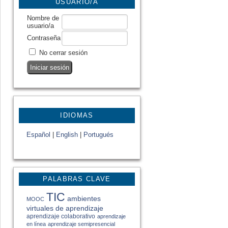
USUARIO/A
Nombre de
usuario/a
Contraseña
No cerrar sesión
IDIOMAS
Español
|
English
|
Portugués
PALABRAS CLAVE
TIC
ambientes
MOOC
virtuales de aprendizaje
aprendizaje colaborativo
aprendizaje
en línea
aprendizaje semipresencial