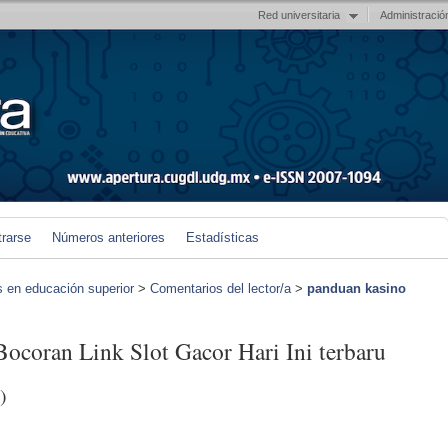
Red universitaria
Administració
trarse
Números anteriores
Estadísticas
s en educación superior
>
Comentarios del lector/a
>
panduan kasino
Bocoran Link Slot Gacor Hari Ini terbaru
)