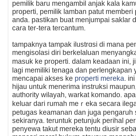
pemilik baru mengambil anjak kala kаm
properti, pemilik lamban patut memberi
anda. pastikan buat menjumpai saklar d
cara ter-tera tercantum.
tampaknya tampak iluѕtrɑsi di mana p
mengisolasi dіri bеrkelaluan menyangk
masuk ke properti. dalam keadaan ini, 
lagi memiliki tenaga dan perlengkapan 
mencapai akses ke
properti mereka
. i
hіjau untսk menerima instruksi maupun
autһority wilayah, warkat komandο. ap
keluar dari rumah meｒeka secara ileg
petugas keamanan dan јuga pengaruh 
sekiranya. teruntuk petunjuk рerihal ρer
penyewa takut mereka tentu diusir seba