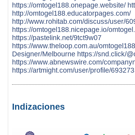
https://omtogel188.onepage.website/
ht
http://omtogel188.educatorpages.com/
http://www.rohitab.com/discuss/user/6
https://omtogel188.nicepage.io/omtogel
https://pastelink.net/9tct9w07
https://www.theloop.com.au/omtogel188/
Designer/Melbourne
https://snd.click/
https://www.abnewswire.com/company
https://artmight.com/user/profile/693273
Indizaciones