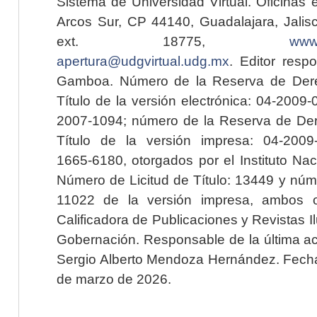
Sistema de Universidad Virtual. Oficinas 
Arcos Sur, CP 44140, Guadalajara, Jalisc
ext. 18775,
www.
apertura@udgvirtual.udg.mx
. Editor resp
Gamboa. Número de la Reserva de Dere
Título de la versión electrónica: 04-200
2007-1094; número de la Reserva de Der
Título de la versión impresa: 04-200
1665-6180, otorgados por el Instituto Nac
Número de Licitud de Título: 13449 y núme
11022 de la versión impresa, ambos o
Calificadora de Publicaciones y Revistas I
Gobernación. Responsable de la última ac
Sergio Alberto Mendoza Hernández. Fecha 
de marzo de 2026.