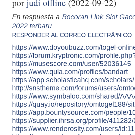
por
judi offline
(2022-09-22)
En respuesta a
Bocoran Link Slot Gac
2022 terbaru
RESPONDER AL CORREO ELECTRÃ³NICO
https://www.doyoubuzz.com/togel-onlin
https://forum.kryptronic.com/profile.ph
https://musescore.com/user/52036145
https://www.quia.com/profiles/bandart
https://app.scholasticahq.com/scholar
http://snstheme.com/forums/users/omto
https://www.symbaloo.com/shared/
https://quay.io/repository/omtogel188/si
https://app.bountysource.com/people/
https://supplier.ihrsa.org/profile/411282/
https://www.renderosity.com/users/id:1