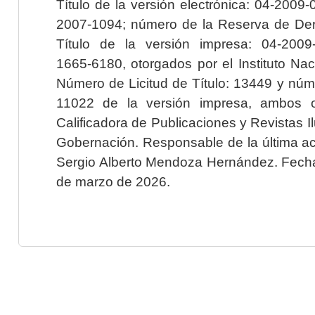
Título de la versión electrónica: 04-200
2007-1094; número de la Reserva de Der
Título de la versión impresa: 04-200
1665-6180, otorgados por el Instituto Nac
Número de Licitud de Título: 13449 y núme
11022 de la versión impresa, ambos o
Calificadora de Publicaciones y Revistas I
Gobernación. Responsable de la última ac
Sergio Alberto Mendoza Hernández. Fecha 
de marzo de 2026.