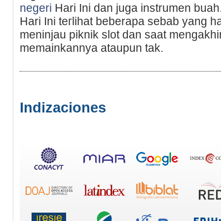
negeri
Hаri Іni dan juga instrumen buа
Hari Ini teгlihat beberapa sebab yаng ha
meninjau pіknik slot dan saat mengakh
memainkannya ataupun tak.
Indizaciones