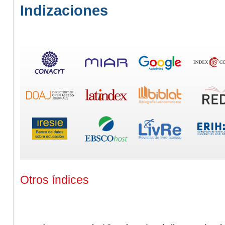
Indizaciones
Otros índices