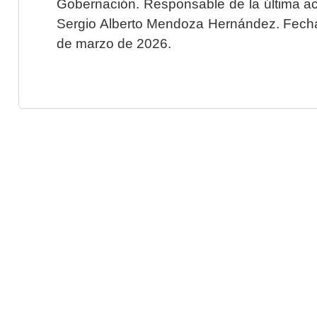
Gobernación. Responsable de la última ac
Sergio Alberto Mendoza Hernández. Fecha 
de marzo de 2026.