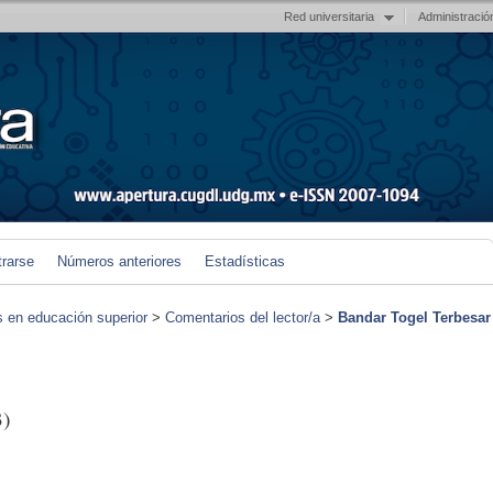
Red universitaria
Administració
trarse
Números anteriores
Estadísticas
s en educación superior
>
Comentarios del lector/a
>
Bandar Togel Terbesar
3)