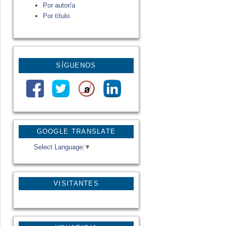
Por autor/a
Por título
SÍGUENOS
GOOGLE TRANSLATE
Select Language
▼
VISITANTES