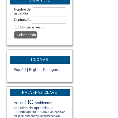
USUARIO/A
Nombre de
usuario/a
Contraseña
No cerrar sesión
IDIOMAS
Español
|
English
|
Portugués
PALABRAS CLAVE
TIC
ambientes
MOOC
virtuales de aprendizaje
aprendizaje colaborativo
aprendizaje
en línea
aprendizaje semipresencial