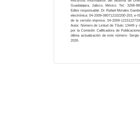
Recursos Informativos del Sistema de Univ
Guadalajara, Jalisco, México. Tel.: 3268-8
Editor responsable: Dr. Rafael Morales Gambo
electrónica: 04-2009-080712102200-203, e-I
de la versión impresa: 04-2009-12151227330
Autor. Número de Licitud de Título: 13449 y
por la Comisión Calificadora de Publicacio
última actualización de este número: Sergi
2026.