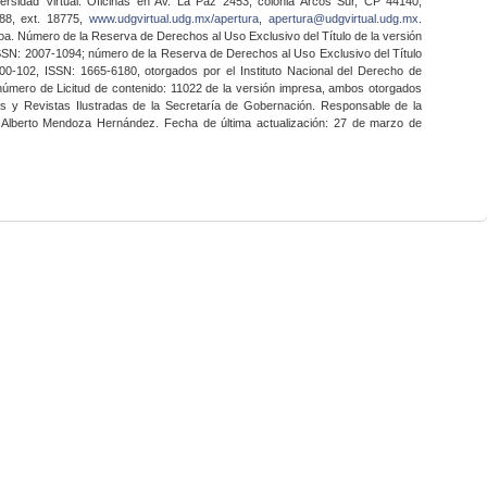
ersidad Virtual. Oficinas en Av. La Paz 2453, colonia Arcos Sur, CP 44140,
888, ext. 18775,
www.udgvirtual.udg.mx/apertura
,
apertura@udgvirtual.udg.mx
.
a. Número de la Reserva de Derechos al Uso Exclusivo del Título de la versión
SSN: 2007-1094; número de la Reserva de Derechos al Uso Exclusivo del Título
0-102, ISSN: 1665-6180, otorgados por el Instituto Nacional del Derecho de
 número de Licitud de contenido: 11022 de la versión impresa, ambos otorgados
nes y Revistas Ilustradas de la Secretaría de Gobernación. Responsable de la
o Alberto Mendoza Hernández. Fecha de última actualización: 27 de marzo de