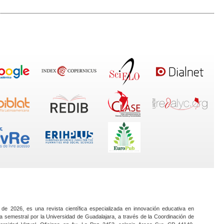
 de 2026, es una revista científica especializada en innovación educativa en
a semestral por la Universidad de Guadalajara, a través de la Coordinación de