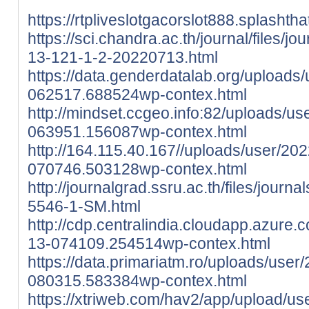
https://rtpliveslotgacorslot888.splashth
https://sci.chandra.ac.th/journal/files/j
13-121-1-2-20220713.html
https://data.genderdatalab.org/uploads
062517.688524wp-contex.html
http://mindset.ccgeo.info:82/uploads/u
063951.156087wp-contex.html
http://164.115.40.167//uploads/user/20
070746.503128wp-contex.html
http://journalgrad.ssru.ac.th/files/journ
5546-1-SM.html
http://cdp.centralindia.cloudapp.azure
13-074109.254514wp-contex.html
https://data.primariatm.ro/uploads/user
080315.583384wp-contex.html
https://xtriweb.com/hav2/app/upload/us