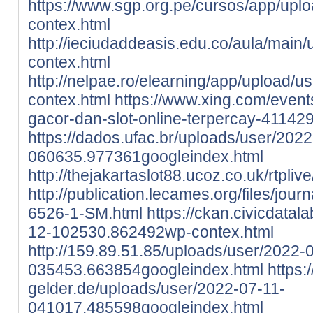
https://www.sgp.org.pe/cursos/app/uplo
contex.html
http://ieciudaddeasis.edu.co/aula/main
contex.html
http://nelpae.ro/elearning/app/upload/u
contex.html
https://www.xing.com/events/
gacor-dan-slot-online-terpercay-41142
https://dados.ufac.br/uploads/user/2022
060635.977361googleindex.html
http://thejakartaslot88.ucoz.co.uk/rtpli
http://publication.lecames.org/files/jour
6526-1-SM.html
https://ckan.civicdatal
12-102530.862492wp-contex.html
http://159.89.51.85/uploads/user/2022-
035453.663854googleindex.html
https:
gelder.de/uploads/user/2022-07-11-
041017.485598googleindex.html