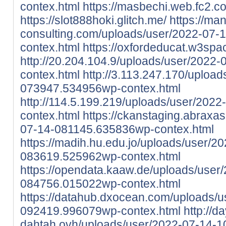
contex.html
https://masbechi.web.fc2.c
https://slot888hoki.glitch.me/
https://ma
consulting.com/uploads/user/2022-07
contex.html
https://oxfordeducat.w3spa
http://20.204.104.9/uploads/user/202
contex.html
http://3.113.247.170/uploa
073947.534956wp-contex.html
http://114.5.199.219/uploads/user/20
contex.html
https://ckanstaging.abraxa
07-14-081145.635836wp-contex.html
https://madih.hu.edu.jo/uploads/user/2
083619.525962wp-contex.html
https://opendata.kaaw.de/uploads/user
084756.015022wp-contex.html
https://datahub.dxocean.com/uploads/u
092419.996079wp-contex.html
http://d
dahtah.ovh/uploads/user/2022-07-14-