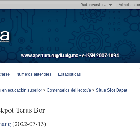
Red universitaria
Administració
trarse
Números anteriores
Estadísticas
s en educación superior
>
Comentarios del lector/a
>
Situs Slot Dapat
ckpot Terus Bor
nang
(2022-07-13)