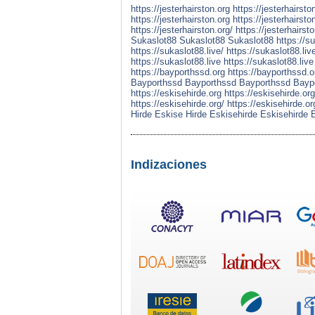
https://jesterhairston.org
https://jesterhairsto
https://jesterhairston.org
https://jesterhairsto
https://jesterhairston.org/
https://jesterhairsto
Sukaslot88
Sukaslot88
Sukaslot88
https://su
https://sukaslot88.live/
https://sukaslot88.liv
https://sukaslot88.live
https://sukaslot88.live
https://bayporthssd.org
https://bayporthssd.o
Bayporthssd
Bayporthssd
Bayporthssd
Bayp
https://eskisehirde.org
https://eskisehirde.org
https://eskisehirde.org/
https://eskisehirde.or
Hirde
Eskise Hirde
Eskisehirde
Eskisehirde
Indizaciones