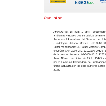
Otros índices
Apertura
vol. 18, núm. 1, abril - septiembre
ambientes virtuales que se publica de maner
Recursos Informativos del Sistema de Univ
Guadalajara, Jalisco, México. Tel.: 3268-8
Editor responsable: Dr. Rafael Morales Gambo
electrónica: 04-2009-080712102200-203, e-I
de la versión impresa: 04-2009-12151227330
Autor. Número de Licitud de Título: 13449 y
por la Comisión Calificadora de Publicacio
última actualización de este número: Sergi
2026.