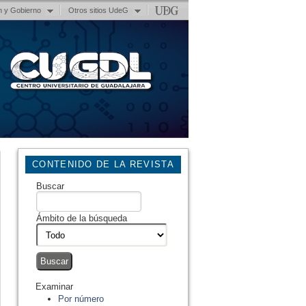
n y Gobierno
Otros sitios UdeG
CONTENIDO DE LA REVISTA
Buscar
Ámbito de la búsqueda
Examinar
Por número