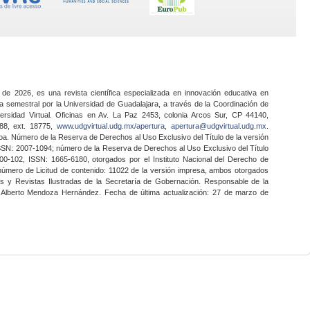
 de 2026, es una revista científica especializada en innovación educativa en
a semestral por la Universidad de Guadalajara, a través de la Coordinación de
ersidad Virtual. Oficinas en Av. La Paz 2453, colonia Arcos Sur, CP 44140,
888, ext. 18775,
www.udgvirtual.udg.mx/apertura
,
apertura@udgvirtual.udg.mx
.
a. Número de la Reserva de Derechos al Uso Exclusivo del Título de la versión
SSN: 2007-1094; número de la Reserva de Derechos al Uso Exclusivo del Título
0-102, ISSN: 1665-6180, otorgados por el Instituto Nacional del Derecho de
 número de Licitud de contenido: 11022 de la versión impresa, ambos otorgados
nes y Revistas Ilustradas de la Secretaría de Gobernación. Responsable de la
o Alberto Mendoza Hernández. Fecha de última actualización: 27 de marzo de