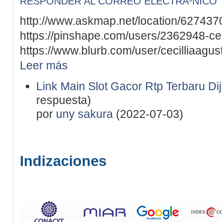
RESPONDER AL CORREO ELECTRÃ³NICO
http://www.askmap.net/location/6274370/
https://pinshape.com/users/2362948-cec
https://www.blurb.com/user/cecilliaagus
Leer más
Link Main Slot Gacor Rtp Terbaru D
respuesta)
por
uny sakura
(2022-07-03)
Indizaciones