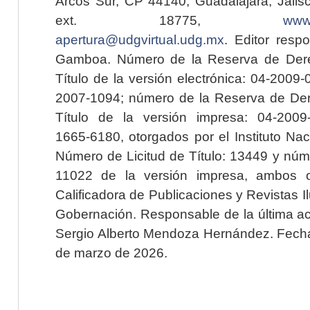
Arcos Sur, CP 44140, Guadalajara, Jalisc
ext. 18775,
www.
apertura@udgvirtual.udg.mx
. Editor resp
Gamboa. Número de la Reserva de Dere
Título de la versión electrónica: 04-200
2007-1094; número de la Reserva de Der
Título de la versión impresa: 04-200
1665-6180, otorgados por el Instituto Nac
Número de Licitud de Título: 13449 y núme
11022 de la versión impresa, ambos o
Calificadora de Publicaciones y Revistas I
Gobernación. Responsable de la última ac
Sergio Alberto Mendoza Hernández. Fecha 
de marzo de 2026.