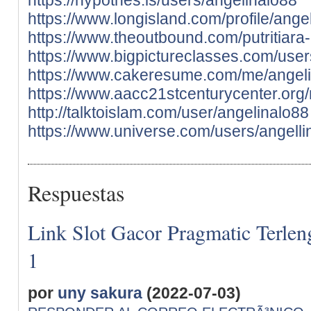
https://www.longisland.com/profile/ange
https://www.theoutbound.com/putritiara
https://www.bigpictureclasses.com/user
https://www.cakeresume.com/me/angel
https://www.aacc21stcenturycenter.org/
http://talktoislam.com/user/angelinalo88
https://www.universe.com/users/angell
Respuestas
Link Slot Gacor Pragmatic Terlen
1
por
uny sakura
(2022-07-03)