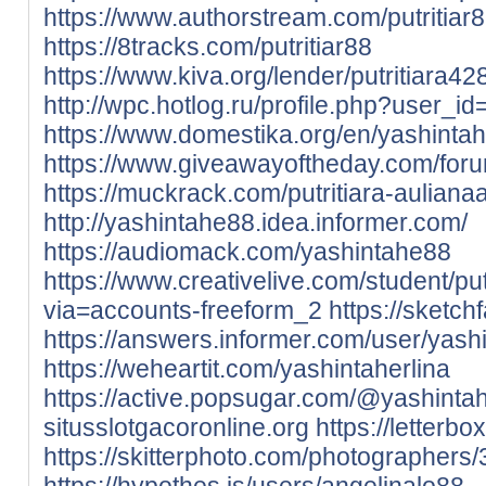
https://www.authorstream.com/putritiar8
https://8tracks.com/putritiar88
https://www.kiva.org/lender/putritiara42
http://wpc.hotlog.ru/profile.php?user_i
https://www.domestika.org/en/yashintah
https://www.giveawayoftheday.com/foru
https://muckrack.com/putritiara-aulianaa
http://yashintahe88.idea.informer.com/
https://audiomack.com/yashintahe88
https://www.creativelive.com/student/put
via=accounts-freeform_2
https://sketc
https://answers.informer.com/user/yash
https://weheartit.com/yashintaherlina
https://active.popsugar.com/@yashintah
situsslotgacoronline.org
https://letterb
https://skitterphoto.com/photographers
https://hypothes.is/users/angelinalo88