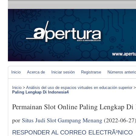
Inicio
Acerca de
Iniciar sesión
Registrarse
Números anteri
Inicio
>
Análisis del uso de espacios virtuales en educación superior
Paling Lengkap Di Indonesia4
Permainan Slot Online Paling Lengkap Di 
por
Situs Judi Slot Gampang Menang
(2022-06-27
RESPONDER AL CORREO ELECTRÃ³NICO