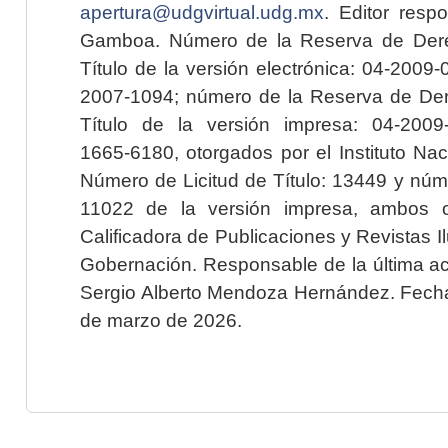
apertura@udgvirtual.udg.mx
. Editor resp
Gamboa. Número de la Reserva de Dere
Título de la versión electrónica: 04-200
2007-1094; número de la Reserva de Der
Título de la versión impresa: 04-200
1665-6180, otorgados por el Instituto Nac
Número de Licitud de Título: 13449 y núme
11022 de la versión impresa, ambos o
Calificadora de Publicaciones y Revistas I
Gobernación. Responsable de la última ac
Sergio Alberto Mendoza Hernández. Fecha 
de marzo de 2026.