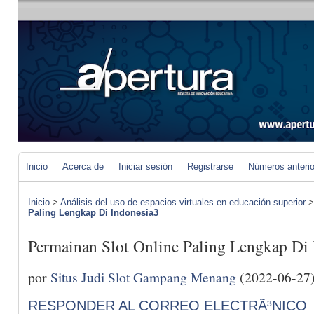
Inicio
Acerca de
Iniciar sesión
Registrarse
Números anteri
Inicio
>
Análisis del uso de espacios virtuales en educación superior
Paling Lengkap Di Indonesia3
Permainan Slot Online Paling Lengkap Di 
por
Situs Judi Slot Gampang Menang
(2022-06-27
RESPONDER AL CORREO ELECTRÃ³NICO