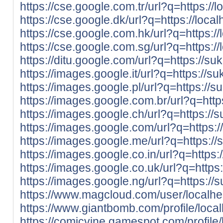
https://cse.google.com.tr/url?q=https://
https://cse.google.dk/url?q=https://loca
https://cse.google.com.hk/url?q=https:/
https://cse.google.com.sg/url?q=https:/
https://ditu.google.com/url?q=https://suk
https://images.google.it/url?q=https://suk
https://images.google.pl/url?q=https://su
https://images.google.com.br/url?q=https
https://images.google.ch/url?q=https://s
https://images.google.com/url?q=https://
https://images.google.me/url?q=https://s
https://images.google.co.in/url?q=https:/
https://images.google.co.uk/url?q=https:
https://images.google.ng/url?q=https://s
https://www.magcloud.com/user/localh
https://www.giantbomb.com/profile/loca
https://comicvine.gamespot.com/profile