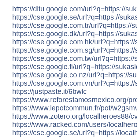
https://ditu.google.com/url?q=https://suk
https://cse.google.se/url?q=https://sukas
https://cse.google.com.tr/url?q=https://s
https://cse.google.dk/url?q=https://sukas
https://cse.google.com.hk/url?q=https://
https://cse.google.com.sg/url?q=https://
https://cse.google.com.tw/url?q=https://
https://cse.google.fi/url?q=https://sukasl
https://cse.google.co.nz/url?q=https://su
https://cse.google.com.vn/url?q=https://
https://justpaste.it/6bwlc
https://www.reforestamosmexico.org/prof
https://www.lepotcommun.fr/pot/w2gsm
https://www.zotero.org/localheroes88/c
https://www.racked.com/users/localher
https://cse.google.se/url?q=https://loca