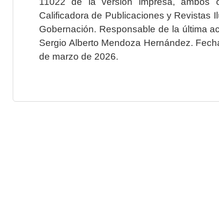
11022 de la versión impresa, ambos o
Calificadora de Publicaciones y Revistas I
Gobernación. Responsable de la última ac
Sergio Alberto Mendoza Hernández. Fecha 
de marzo de 2026.