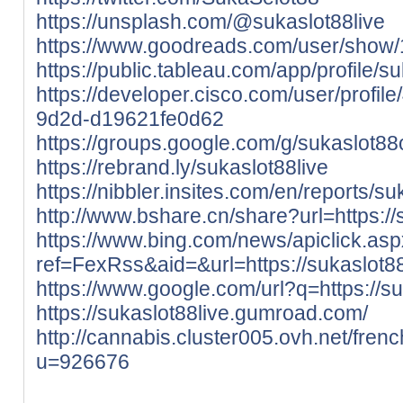
https://unsplash.com/@sukaslot88live
https://www.goodreads.com/user/show/
https://public.tableau.com/app/profile/su
https://developer.cisco.com/user/profi
9d2d-d19621fe0d62
https://groups.google.com/g/sukaslot8
https://rebrand.ly/sukaslot88live
https://nibbler.insites.com/en/reports/su
http://www.bshare.cn/share?url=https://s
https://www.bing.com/news/apiclick.as
ref=FexRss&aid=&url=https://sukaslot88.
https://www.google.com/url?q=https://su
https://sukaslot88live.gumroad.com/
http://cannabis.cluster005.ovh.net/fre
u=926676