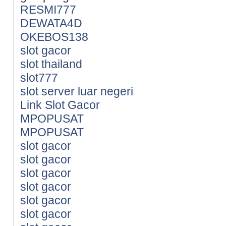
RESMI777
DEWATA4D
OKEBOS138
slot gacor
slot thailand
slot777
slot server luar negeri
Link Slot Gacor
MPOPUSAT
MPOPUSAT
slot gacor
slot gacor
slot gacor
slot gacor
slot gacor
slot gacor