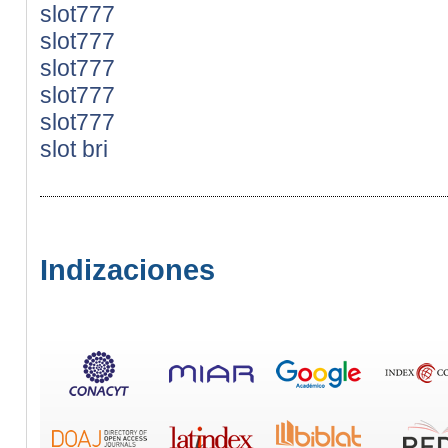
slot777
slot777
slot777
slot777
slot777
slot bri
Indizaciones