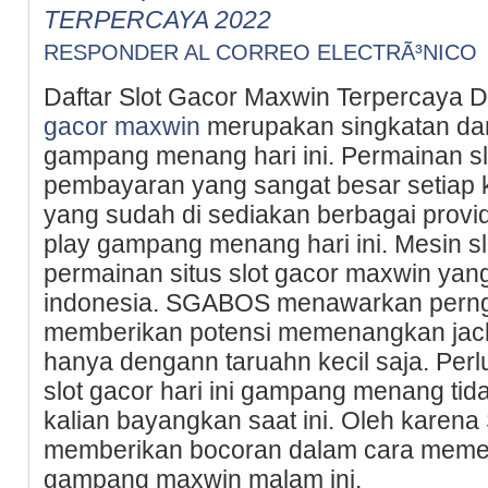
TERPERCAYA 2022
RESPONDER AL CORREO ELECTRÃ³NICO
Daftar Slot Gacor Maxwin Terpercaya D
gacor maxwin
merupakan singkatan dar
gampang menang hari ini. Permainan s
pembayaran yang sangat besar setiap 
yang sudah di sediakan berbagai provid
play gampang menang hari ini. Mesin s
permainan situs slot gacor maxwin yang
indonesia. SGABOS menawarkan pern
memberikan potensi memenangkan jack
hanya dengann taruahn kecil saja. Perl
slot gacor hari ini gampang menang tid
kalian bayangkan saat ini. Oleh kare
memberikan bocoran dalam cara meme
gampang maxwin malam ini.