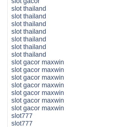
slot gacor
slot thailand
slot thailand
slot thailand
slot thailand
slot thailand
slot thailand
slot thailand
slot gacor maxwin
slot gacor maxwin
slot gacor maxwin
slot gacor maxwin
slot gacor maxwin
slot gacor maxwin
slot gacor maxwin
slot777
slot777