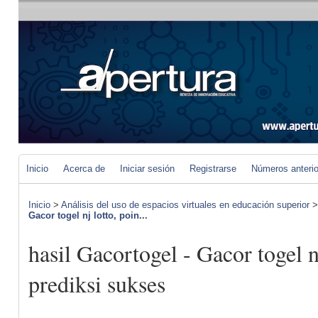
Inicio
Acerca de
Iniciar sesión
Registrarse
Números anteri
Inicio
>
Análisis del uso de espacios virtuales en educación superior
Gacor togel nj lotto, poin...
hasil Gacortogel - Gacor togel n
prediksi sukses