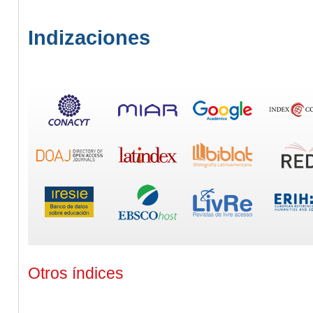
Indizaciones
Otros índices