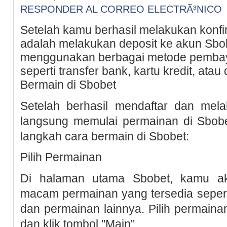
RESPONDER AL CORREO ELECTRÃ³NICO
Setelah kamu berhasil melakukan konfi
adalah melakukan deposit ke akun Sbo
menggunakan berbagai metode pembay
seperti transfer bank, kartu kredit, ata
Bermain di Sbobet
Setelah berhasil mendaftar dan mel
langsung memulai permainan di Sbobet
langkah cara bermain di Sbobet:
Pilih Permainan
Di halaman utama Sbobet, kamu a
macam permainan yang tersedia seperti
dan permainan lainnya. Pilih permain
dan klik tombol "Main".