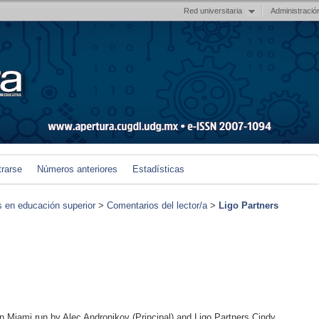
Red universitaria
Administració
trarse
Números anteriores
Estadísticas
s en educación superior
>
Comentarios del lector/a
>
Ligo Partners
in Miami run by Alec Andronikov (Principal) and Ligo Partners Cindy