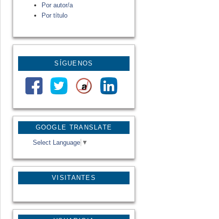
Por autor/a
Por título
SÍGUENOS
GOOGLE TRANSLATE
Select Language
▼
VISITANTES