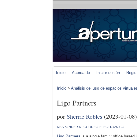
Inicio
Acerca de
Iniciar sesión
Regis
Inicio
>
Análisis del uso de espacios virtuale
Ligo Partners
por
Sherrie Robles
(2023-01-08)
RESPONDER AL CORREO ELECTRÃ³NICO
Ligo Partners
is a single family office based 