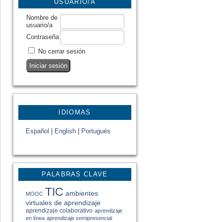
USUARIO/A
Nombre de
usuario/a
Contraseña
No cerrar sesión
IDIOMAS
Español
|
English
|
Portugués
PALABRAS CLAVE
TIC
ambientes
MOOC
virtuales de aprendizaje
aprendizaje colaborativo
aprendizaje
en línea
aprendizaje semipresencial