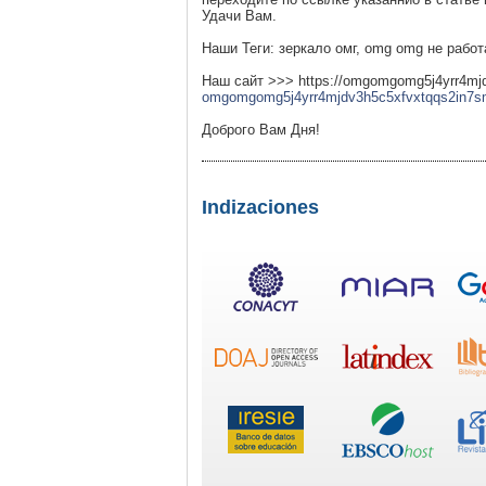
Удачи Вам.
Наши Теги: зеркало омг, omg omg не работ
Наш сайт >>> https://omgomgomg5j4yrr4m
omgomgomg5j4yrr4mjdv3h5c5xfvxtqqs2in7
Доброго Вам Дня!
Indizaciones