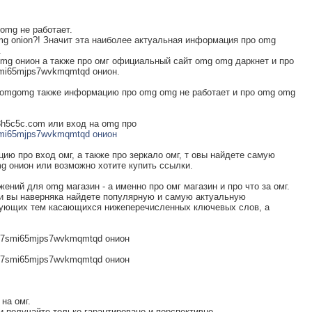
omg не работает.
 onion?! Значит эта наиболее актуальная информация про omg
.
mg онион а также про омг официальный сайт omg omg даркнет и про
mi65mjps7wvkmqmtqd онион.
 omgomg также информацию про omg omg не работает и про omg omg
3h5c5c.com или вход на omg про
smi65mjps7wvkmqmtqd онион
ию про вход омг, а также про зеркало омг, т овы найдете самую
 онион или возможно хотите купить ссылки.
ний для omg магазин - а именно про омг магазин и про что за омг.
 и вы наверняка найдете популярную и самую актуальную
дующих тем касающихся нижеперечисленных ключевых слов, а
n7smi65mjps7wvkmqmtqd онион
n7smi65mjps7wvkmqmtqd онион
на омг.
и получайте только гарантировано и перспективно.