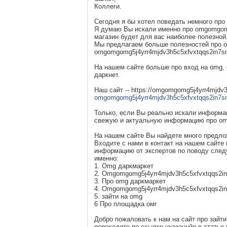
Коллеги.
Сегодня я бы хотел поведать немного про 
Я думаю Вы искали именно про omgomgomg
магазин будет для вас наиболее полезной
Мы предлагаем больше полезностей про o
omgomgomg5j4yrr4mjdv3h5c5xfvxtqqs2in7s
На нашем сайте больше про вход на omg,
даркнет.
Наш сайт -- https://omgomgomg5j4yrr4mjdv
omgomgomg5j4yrr4mjdv3h5c5xfvxtqqs2in7
Только, если Вы реально искали информац
свежую и актуальную информацию про omg
На нашем сайте Вы найдете много предложе
Входите с нами в контакт на нашем сайте
информацию от экспертов по поводу сле
именно:
1. Omg даркмаркет
2. Omgomgomg5j4yrr4mjdv3h5c5xfvxtqqs2i
3. Про omg даркмаркет
4. Omgomgomg5j4yrr4mjdv3h5c5xfvxtqqs2i
5. зайти на omg
6 Про площадка омг
Добро пожаловать к нам на сайт про зайти 
переходите по ссылке указаннйо в статье 