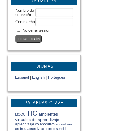
USUARIO/A
Nombre de
usuario/a
Contraseña
No cerrar sesión
IDIOMAS
Español
|
English
|
Portugués
PALABRAS CLAVE
TIC
ambientes
MOOC
virtuales de aprendizaje
aprendizaje colaborativo
aprendizaje
en línea
aprendizaje semipresencial