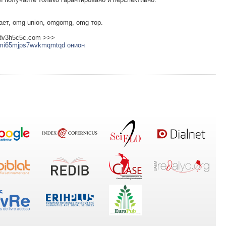
ает, omg union, omgomg, omg тор.
jdv3h5c5c.com >>>
smi65mjps7wvkmqmtqd онион