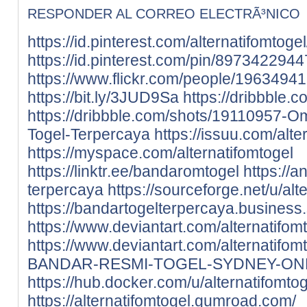
RESPONDER AL CORREO ELECTRÃ³NICO
https://id.pinterest.com/alternatifomtogel
https://id.pinterest.com/pin/897342294
https://www.flickr.com/people/196349
https://bit.ly/3JUD9Sa
https://dribbble.c
https://dribbble.com/shots/19110957-O
Togel-Terpercaya
https://issuu.com/alte
https://myspace.com/alternatifomtogel
https://linktr.ee/bandaromtogel
https://a
terpercaya
https://sourceforge.net/u/alte
https://bandartogelterpercaya.business.
https://www.deviantart.com/alternatifom
https://www.deviantart.com/alternatifom
BANDAR-RESMI-TOGEL-SYDNEY-ONL
https://hub.docker.com/u/alternatifomtog
https://alternatifomtogel.gumroad.com/