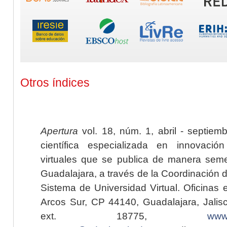
Otros índices
Apertura
vol. 18, núm. 1, abril - septiem
científica especializada en innovaci
virtuales que se publica de manera seme
Guadalajara, a través de la Coordinación 
Sistema de Universidad Virtual. Oficinas 
Arcos Sur, CP 44140, Guadalajara, Jalisc
ext. 18775,
www.