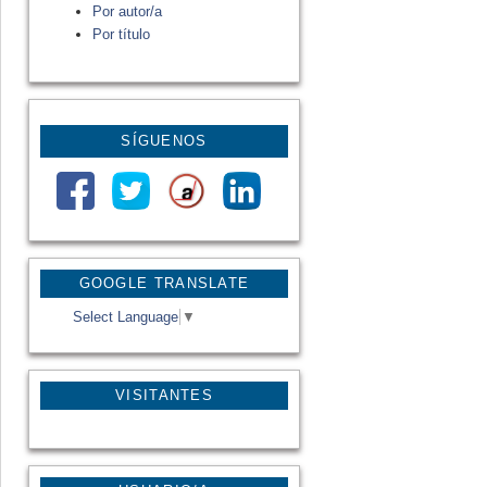
Por autor/a
Por título
SÍGUENOS
GOOGLE TRANSLATE
Select Language
▼
VISITANTES