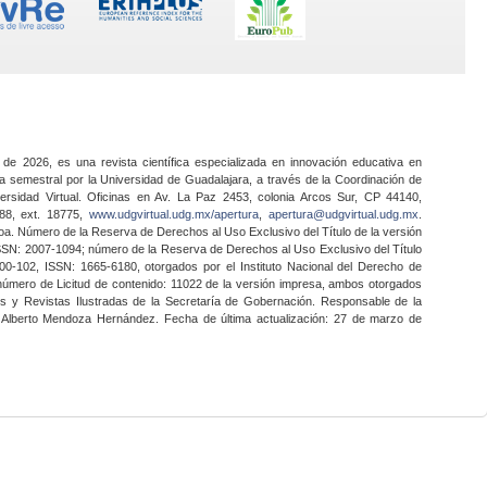
 de 2026, es una revista científica especializada en innovación educativa en
a semestral por la Universidad de Guadalajara, a través de la Coordinación de
ersidad Virtual. Oficinas en Av. La Paz 2453, colonia Arcos Sur, CP 44140,
888, ext. 18775,
www.udgvirtual.udg.mx/apertura
,
apertura@udgvirtual.udg.mx
.
a. Número de la Reserva de Derechos al Uso Exclusivo del Título de la versión
SSN: 2007-1094; número de la Reserva de Derechos al Uso Exclusivo del Título
0-102, ISSN: 1665-6180, otorgados por el Instituto Nacional del Derecho de
 número de Licitud de contenido: 11022 de la versión impresa, ambos otorgados
nes y Revistas Ilustradas de la Secretaría de Gobernación. Responsable de la
o Alberto Mendoza Hernández. Fecha de última actualización: 27 de marzo de