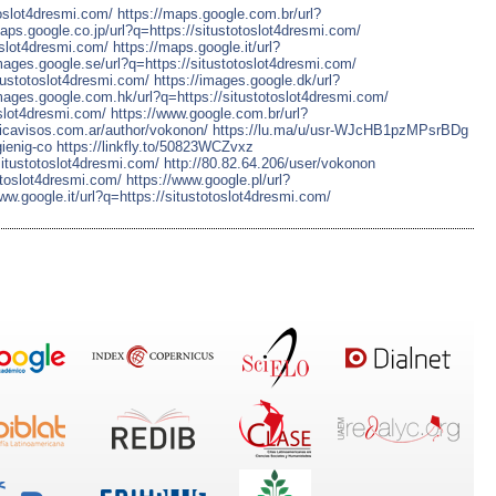
toslot4dresmi.com/
https://maps.google.com.br/url?
maps.google.co.jp/url?q=https://situstotoslot4dresmi.com/
oslot4dresmi.com/
https://maps.google.it/url?
images.google.se/url?q=https://situstotoslot4dresmi.com/
itustotoslot4dresmi.com/
https://images.google.dk/url?
images.google.com.hk/url?q=https://situstotoslot4dresmi.com/
oslot4dresmi.com/
https://www.google.com.br/url?
clicavisos.com.ar/author/vokonon/
https://lu.ma/u/usr-WJcHB1pzMPsrBDg
gienig-co
https://linkfly.to/50823WCZvxz
situstotoslot4dresmi.com/
http://80.82.64.206/user/vokonon
otoslot4dresmi.com/
https://www.google.pl/url?
ww.google.it/url?q=https://situstotoslot4dresmi.com/