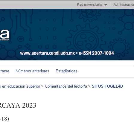
Red universitaria
Administració
trarse
Números anteriores
Estadísticas
s en educación superior
>
Comentarios del lector/a
>
SITUS TOGEL4D
RCAYA 2023
-18)