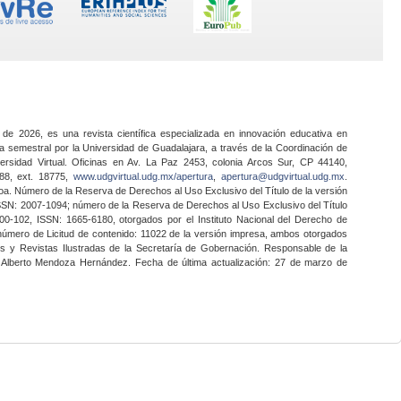
 de 2026, es una revista científica especializada en innovación educativa en
a semestral por la Universidad de Guadalajara, a través de la Coordinación de
ersidad Virtual. Oficinas en Av. La Paz 2453, colonia Arcos Sur, CP 44140,
888, ext. 18775,
www.udgvirtual.udg.mx/apertura
,
apertura@udgvirtual.udg.mx
.
a. Número de la Reserva de Derechos al Uso Exclusivo del Título de la versión
SSN: 2007-1094; número de la Reserva de Derechos al Uso Exclusivo del Título
0-102, ISSN: 1665-6180, otorgados por el Instituto Nacional del Derecho de
 número de Licitud de contenido: 11022 de la versión impresa, ambos otorgados
nes y Revistas Ilustradas de la Secretaría de Gobernación. Responsable de la
o Alberto Mendoza Hernández. Fecha de última actualización: 27 de marzo de