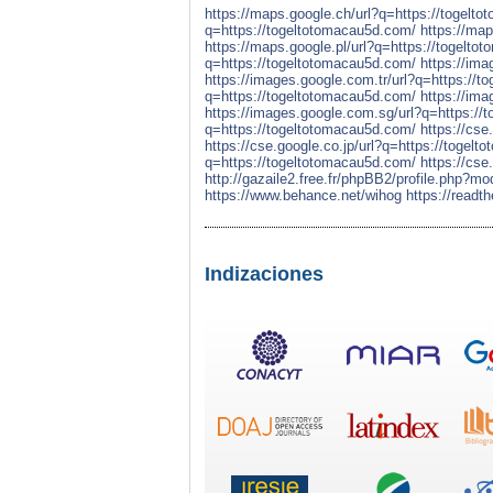
https://maps.google.ch/url?q=https://togelt
q=https://togeltotomacau5d.com/
https://map
https://maps.google.pl/url?q=https://togelt
q=https://togeltotomacau5d.com/
https://ima
https://images.google.com.tr/url?q=https://
q=https://togeltotomacau5d.com/
https://im
https://images.google.com.sg/url?q=https://
q=https://togeltotomacau5d.com/
https://cse
https://cse.google.co.jp/url?q=https://togel
q=https://togeltotomacau5d.com/
https://cse
http://gazaile2.free.fr/phpBB2/profile.php?
https://www.behance.net/wihog
https://readt
Indizaciones