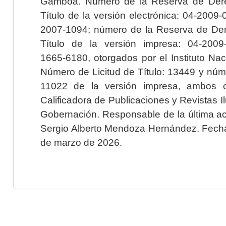
Gamboa. Número de la Reserva de Dere
Título de la versión electrónica: 04-200
2007-1094; número de la Reserva de Der
Título de la versión impresa: 04-200
1665-6180, otorgados por el Instituto Nac
Número de Licitud de Título: 13449 y núme
11022 de la versión impresa, ambos o
Calificadora de Publicaciones y Revistas I
Gobernación. Responsable de la última ac
Sergio Alberto Mendoza Hernández. Fecha 
de marzo de 2026.