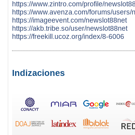
https://www.zintro.com/profile/newslot8
https://www.avenza.com/forums/users/n
https://imageevent.com/newslot88net
https://akb.tribe.so/user/newslot88net
https://freekill.ucoz.org/index/8-6006
Indizaciones