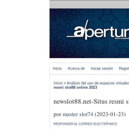
Inicio
Acerca de
Iniciar sesión
Regis
Inicio
>
Análisis del uso de espacios virtuale
resmi slot88 online 2023
newslot88.net-Situs resmi 
por
master slot74
(2023-01-23)
RESPONDER AL CORREO ELECTRÃ³NICO