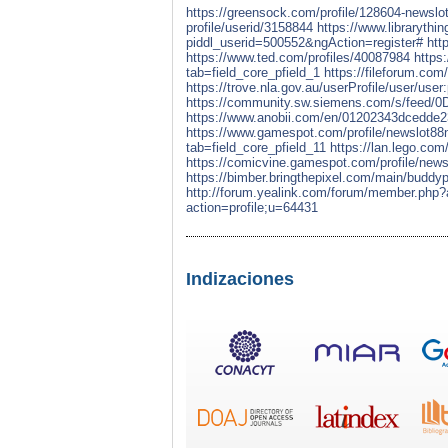
https://greensock.com/profile/128604-newslo
profile/userid/3158844
https://www.librarythi
piddl_userid=500552&ngAction=register#
htt
https://www.ted.com/profiles/40087984
https
tab=field_core_pfield_1
https://fileforum.com
https://trove.nla.gov.au/userProfile/user/use
https://community.sw.siemens.com/s/fee
https://www.anobii.com/en/01202343dcedde234
https://www.gamespot.com/profile/newslot88n
tab=field_core_pfield_11
https://lan.lego.com
https://comicvine.gamespot.com/profile/news
https://bimber.bringthepixel.com/main/buddy
http://forum.yealink.com/forum/member.php?
action=profile;u=64431
Indizaciones