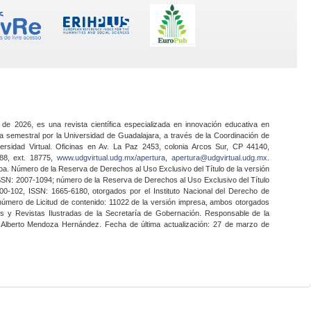
 de 2026, es una revista científica especializada en innovación educativa en
a semestral por la Universidad de Guadalajara, a través de la Coordinación de
ersidad Virtual. Oficinas en Av. La Paz 2453, colonia Arcos Sur, CP 44140,
888, ext. 18775,
www.udgvirtual.udg.mx/apertura
,
apertura@udgvirtual.udg.mx
.
a. Número de la Reserva de Derechos al Uso Exclusivo del Título de la versión
SSN: 2007-1094; número de la Reserva de Derechos al Uso Exclusivo del Título
0-102, ISSN: 1665-6180, otorgados por el Instituto Nacional del Derecho de
 número de Licitud de contenido: 11022 de la versión impresa, ambos otorgados
nes y Revistas Ilustradas de la Secretaría de Gobernación. Responsable de la
o Alberto Mendoza Hernández. Fecha de última actualización: 27 de marzo de