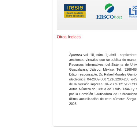
Otros índices
Apertura
vol. 18, núm. 1, abril - septiembre
ambientes virtuales que se publica de maner
Recursos Informativos del Sistema de Univ
Guadalajara, Jalisco, México. Tel.: 3268-8
Editor responsable: Dr. Rafael Morales Gambo
electrónica: 04-2009-080712102200-203, e-I
de la versión impresa: 04-2009-12151227330
Autor. Número de Licitud de Título: 13449 y
por la Comisión Calificadora de Publicacio
última actualización de este número: Sergi
2026.