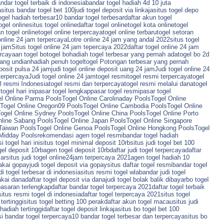
ndar togel terbaik di indonesia
bandar togel hadiah 4d 10 juta
a
situs bandar togel bet 100
judi togel deposit via linkaja
situs togel depo
ogel hadiah terbesar
10 bandar togel terbesar
daftar akun togel
ogel online
situs togel online
daftar togel online
togel kota online
togel
n togel online
togel online terpercaya
togel online terbaru
togel setoran
online 24 jam terpercaya
Lotre online 24 jam yang andal 2022
situs togel
4 jam
Situs togel online 24 jam tepercaya 2022
daftar togel online 24 jam
rcayaan togel bo
togel bo
hadiah togel terbesar yang pernah ada
togel bo 2d
ang undian
hadiah penuh togel
togel Potongan terbesar yang pernah
eposit pulsa 24 jam
judi togel online deposit uang 24 jam
Judi togel online 24
 terpercaya
Judi togel online 24 jam
togel resmi
togel resmi terpercaya
togel
l resmi Indonesia
togel resmi dan terpercaya
togel resmi melalui dana
togel
togel hari ini
pasar togel lengkap
pasar togel resmi
pasar togel
el Online Parma Pools
Togel Online Carolinaday Pools
Togel Online
Togel Online Oregon09 Pools
Togel Online Cambodia Pools
Togel Online
Togel Online Sydney Pools
Togel Online China Pools
Togel Online Porto
nline Sabang Pools
Togel Online Japan Pools
Togel Online Singapore
 Taiwan Pools
Togel Online Genoa Pools
Togel Online Hongkong Pools
Togel
 Midday Pools
rekomendasi agen togel resmi
bandar togel hadiah
 togel hari ini
situs togel minimal deposit 10rb
situs judi togel bet 100
gel deposit 10rb
agen togel deposit 10rb
daftar judi togel terpercaya
daftar
sar
situs judi togel online24jam terpercaya 2021
agen togel hadiah 10
pakai gopay
judi togel deposit via gopay
situs daftar togel resmi
bandar togel
di togel terbesar di indonesia
situs resmi togel wla
bandar judi togel
akai dana
daftar togel deposit via dana
judi togel bolak balik dibayar
bo togel
 pasaran terlengkap
daftar bandar togel terpercaya 2021
daftar togel terbaik
situs resmi togel di indonesia
daftar togel terpercaya 2021
situs togel
tertinggi
situs togel betting 100 perak
daftar akun togel macau
situs judi
 hadiah tertinggi
daftar togel deposit linkaja
situs bo togel bet 100
 bandar togel terpercaya
10 bandar togel terbesar dan terpercaya
situs bo