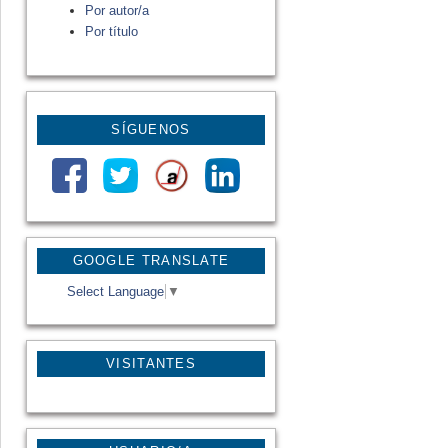
Por autor/a
Por título
SÍGUENOS
GOOGLE TRANSLATE
Select Language
▼
VISITANTES