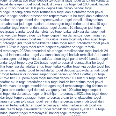
togel terpercaya
bo togel deposit 10rb
daftar situs togel tanpa diskon
daftar
l lewat dana
agen togel bolak balik dibayar
situs togel bet 100 perak hadiah
aya 2021
bo togel bet 100 perak deposit via dana
5 bandar togel
udi togel terlengkap
bo togel tertua
situs togel dan slot
daftar togel pakai
ya
situs togel hadiah terbesar dan terpercaya
situs bo togel dan slot
bandar
ana
situs bo togel resmi dan terpercaya
situs togel terbalik dibayar
situs
tertua
bandar judi togel hadiah terbesar
agen togel terbesar di asia
10 agen
ua
daftar togel resmi di dunia
situs togel deposit 10 ribu
agen judi togel
besar
situs bandar togel dan slot
situs togel pakai aplikasi dana
agen judi
rbanyak dan terpercaya
situs togel deposit via dana
situs togel hadiah 2d
togel
daftar pasaran togel resmi wla
situs resmi togel sdy
situs agen togel
mi toto
agen judi togel terbaik
daftar situs togel resmi toto
daftar togel pakai
prize 123
situs agen togel resmi terpercaya
daftar bo togel terbalik
el terpercaya 2022
rekomendasi situs togel terbaik
bandar togel hadiah 2d
aya di indonesia
situs togel via dana
situs togel hadiah terbalik
daftar bandar
sional
agen judi togel via dana
daftar akun togel pakai ovo
10 bandar togel
bandar togel terpercaya 2021
situs togel terbesar di dunia
daftar bo togel
ftar togel via dana
daftar situs togel terbaik
daftar togel via ovo
bo togel bet
komendasi bandar togel terbaik
daftar togel deposit gopay
daftar judi togel
r togel terbesar di indonesia
agen togel hadiah 2d 95000
daftar judi togel
it ovo bet 100 perak
agen togel minimal deposit 10000
situs togel hadiah
a
daftar akun togel toto
daftar situs togel hadiah besar
situs togel pakai
it via ovo
situs togel resmi
daftar agen togel terbesar
togel hkg 4d
situs bo
0 juta terbesar
bo togel deposit via gopay bet 100
daftar togel deposit
un togel via dana
situs togel online24jam terpercaya 2021
situs togel depo
ndar togel terpercaya
agen togel terpercaya dan terlengkap
situs togel
saraan terbanyak
5 situs togel resmi dan terpercaya
agen judi togel dan
pasaran terbanyak
daftar togel terpercaya hadiah terbesar
judi togel via
itus resmi togel taiwan
daftar togel terbaik dan terpercaya
10 situs togel
ndasi bandar togel terpercaya
10 bandar togel terbesar dan