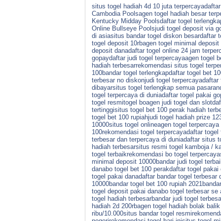
situs togel hadiah 4d 10 juta terpercaya
dafta
Cambodia Pools
agen togel hadiah besar ter
Kentucky Midday Pools
daftar togel terlengka
Online Bullseye Pools
judi togel deposit via 
di asia
situs bandar togel diskon besar
daftar 
togel deposit 10rb
agen togel minimal deposit
deposit dana
daftar togel online 24 jam terpe
gopay
daftar judi togel terpercaya
agen togel b
hadiah terbesar
rekomendasi situs togel terp
100
bandar togel terlengkap
daftar togel bet 1
terbesar no diskon
judi togel terpercaya
daftar 
dibayar
situs togel terlengkap semua pasaran
togel terpercaya di dunia
daftar togel pakai g
togel resmi
togel bo
agen judi togel dan slot
daf
tertinggi
situs togel bet 100 perak hadiah terb
togel bet 100 rupiah
judi togel hadiah prize 12
10000
situs togel online
agen togel terpercaya
100
rekomendasi togel terpercaya
daftar togel
terbesar dan terpercaya di dunia
daftar situs 
hadiah terbesar
situs resmi togel kamboja / 
togel terbaik
rekomendasi bo togel terpercaya
minimal deposit 10000
bandar judi togel terb
dana
bo togel bet 100 perak
daftar togel pakai
togel pakai dana
daftar bandar togel terbesar 
10000
bandar togel bet 100 rupiah 2021
bandar
togel deposit pakai dana
bo togel terbesar se 
togel hadiah terbesar
bandar judi togel terbesa
hadiah 2d 200rb
agen togel hadiah bolak balik
ribu/10.000
situs bandar togel resmi
rekomenda
negeri
rekomendasi togel hari ini
situs togel m