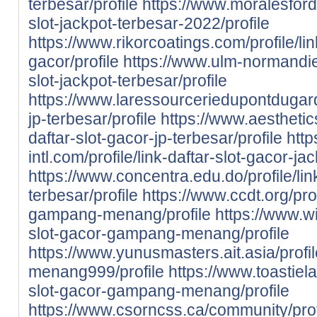
terbesar/profile
https://www.moralesfordi
slot-jackpot-terbesar-2022/profile
https://www.rikorcoatings.com/profile/lin
gacor/profile
https://www.ulm-normandie.f
slot-jackpot-terbesar/profile
https://www.laressourceriedupontdugard.f
jp-terbesar/profile
https://www.aesthetics
daftar-slot-gacor-jp-terbesar/profile
http
intl.com/profile/link-daftar-slot-gacor-ja
https://www.concentra.edu.do/profile/lin
terbesar/profile
https://www.ccdt.org/prof
gampang-menang/profile
https://www.wi
slot-gacor-gampang-menang/profile
https://www.yunusmasters.ait.asia/profi
menang999/profile
https://www.toastiela
slot-gacor-gampang-menang/profile
https://www.csorncss.ca/community/pro