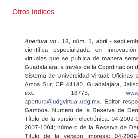
Otros índices
Apertura
vol. 18, núm. 1, abril - septiem
científica especializada en innovaci
virtuales que se publica de manera seme
Guadalajara, a través de la Coordinación 
Sistema de Universidad Virtual. Oficinas 
Arcos Sur, CP 44140, Guadalajara, Jalisc
ext. 18775,
www.
apertura@udgvirtual.udg.mx
. Editor resp
Gamboa. Número de la Reserva de Dere
Título de la versión electrónica: 04-200
2007-1094; número de la Reserva de Der
Título de la versión impresa: 04-200