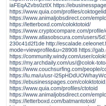
iaFEqAZvbs0ztIX
https://ebusinesspag
https://www.quia.com/profiles/coktogeli
https://www.animaljobsdirect.com/empl
https://letterboxd.com/coloktotoid/
https://www.cryptocompare.com/profile/co
https://www.atlasobscura.com/users/
230c41d2f1de
http://escalade.celeonet.
mode=viewprofile&u=28908
https://gab
https://community.windy.com/user/colok
https://my.archdaily.com/us/@colok-tot
https://www.couchsurfing.com/people/co
https://lu.ma/u/usr-l25pHDdUOWhayW
https://ebusinesspages.com/coloktotoid
https://www.quia.com/profiles/ctotoid
https://www.animaljobsdirect.com/empl
https://letterboxd.com/batmantotoid/