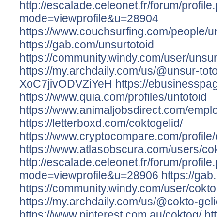
http://escalade.celeonet.fr/forum/profile
mode=viewprofile&u=28904
https://www.couchsurfing.com/people/un
https://gab.com/unsurtotoid
https://community.windy.com/user/unsur
https://my.archdaily.com/us/@unsur-toto
XoC7jivODVZiYeH
https://ebusinesspa
https://www.quia.com/profiles/untotoid
https://www.animaljobsdirect.com/empl
https://letterboxd.com/coktogelid/
https://www.cryptocompare.com/profile/c
https://www.atlasobscura.com/users/cok
http://escalade.celeonet.fr/forum/profile
mode=viewprofile&u=28906
https://gab
https://community.windy.com/user/cokto
https://my.archdaily.com/us/@cokto-geli
https://www.pinterest.com.au/coktog/
ht