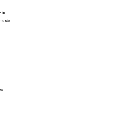
o in
amo sto
no