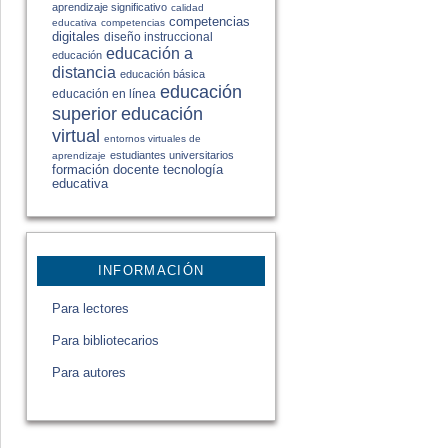
aprendizaje significativo
calidad
competencias
educativa
competencias
digitales
diseño instruccional
educación a
educación
distancia
educación básica
educación
educación en línea
educación
superior
virtual
entornos virtuales de
estudiantes universitarios
aprendizaje
formación docente
tecnología
educativa
INFORMACIÓN
Para lectores
Para bibliotecarios
Para autores