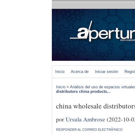
Inicio
Acerca de
Iniciar sesión
Regis
Inicio
>
Análisis del uso de espacios virtuale
distributors china products...
china wholesale distributo
por
Ursula Ambrose
(2022-10-0
RESPONDER AL CORREO ELECTRÃ³NICO