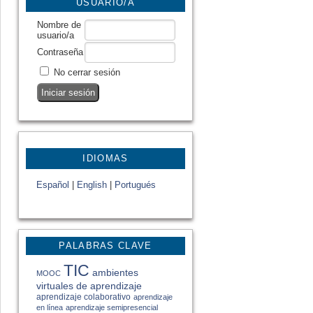
USUARIO/A
Nombre de
usuario/a
Contraseña
No cerrar sesión
IDIOMAS
Español
|
English
|
Portugués
PALABRAS CLAVE
TIC
ambientes
MOOC
virtuales de aprendizaje
aprendizaje colaborativo
aprendizaje
en línea
aprendizaje semipresencial