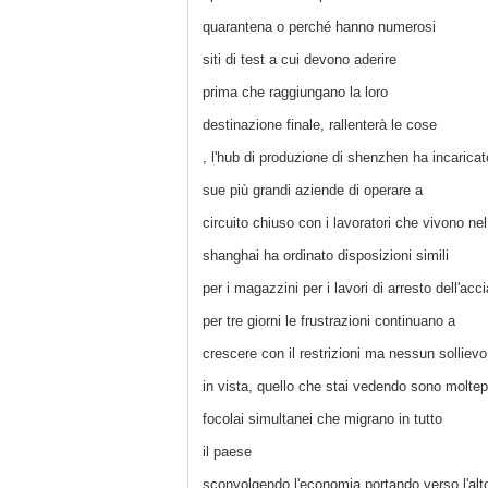
quarantena o perché hanno numerosi
siti di test a cui devono aderire
prima che raggiungano la loro
destinazione finale, rallenterà le cose
, l'hub di produzione di shenzhen ha incaricat
sue più grandi aziende di operare a
circuito chiuso con i lavoratori che vivono nel 
shanghai ha ordinato disposizioni simili
per i magazzini per i lavori di arresto dell'acci
per tre giorni le frustrazioni continuano a
crescere con il restrizioni ma nessun sollievo
in vista, quello che stai vedendo sono moltepl
focolai simultanei che migrano in tutto
il paese
sconvolgendo l'economia portando verso l'alt