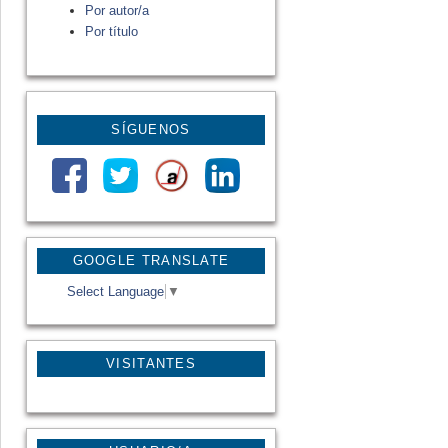
Por autor/a
Por título
SÍGUENOS
GOOGLE TRANSLATE
Select Language
▼
VISITANTES