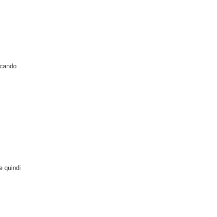
iocando
e quindi