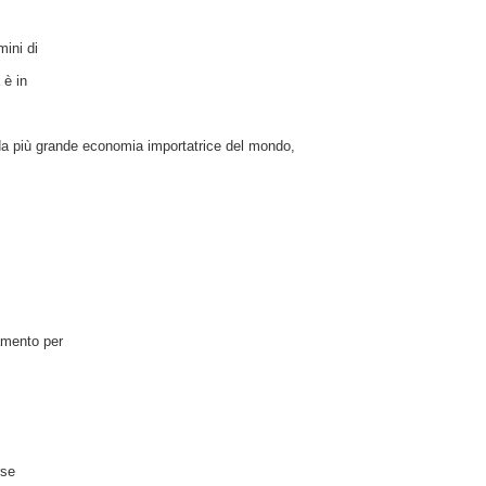
mini di
 è in
a più grande economia importatrice del mondo,
amento per
rse