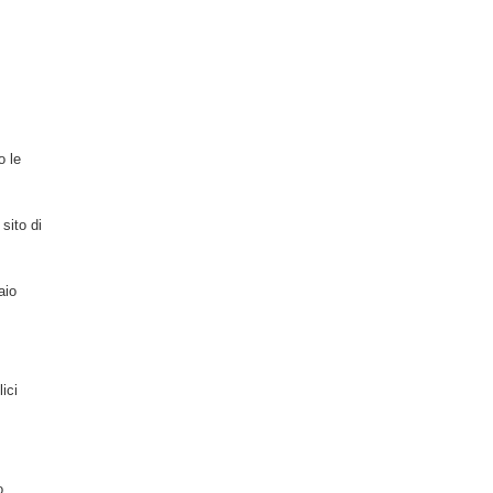
o le
sito di
aio
ici
o