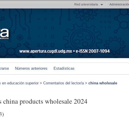
Red universitaria
Administració
trarse
Números anteriores
Estadísticas
s en educación superior
>
Comentarios del lector/a
>
china wholesale
rs china products wholesale 2024
3)