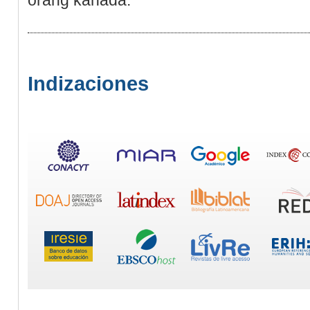
Indizaciones