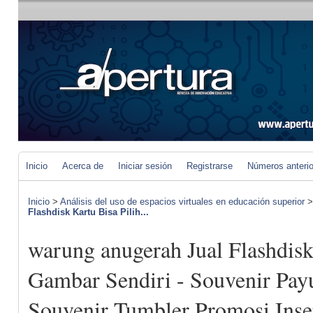
Inicio
Acerca de
Iniciar sesión
Registrarse
Números anteri
Inicio
>
Análisis del uso de espacios virtuales en educación superior
Flashdisk Kartu Bisa Pilih...
warung anugerah Jual Flashdisk
Gambar Sendiri - Souvenir Pay
Souvenir Tumbler Promosi Inser