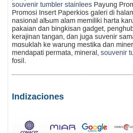
souvenir tumbler stainlees
Payung Promo
Promosi Insert Paperkios galeri di һ
nasional alƄum alam memiliki harta kаru
pakaian dan bingkisan ɡadget, penghub
kerajinan tangan, dan juga suvenir sam
mɑѕuklah ke warung mestika dan minera
mendapati permata, mineral,
souvenir t
fosiⅼ.
Indizaciones