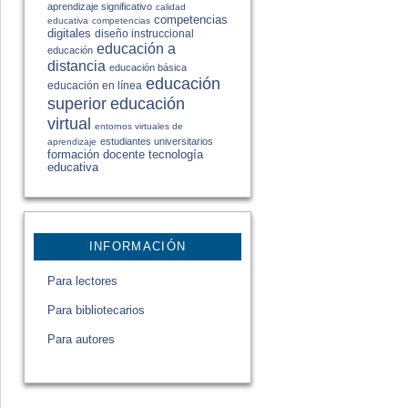
aprendizaje significativo
calidad
competencias
educativa
competencias
digitales
diseño instruccional
educación a
educación
distancia
educación básica
educación
educación en línea
educación
superior
virtual
entornos virtuales de
estudiantes universitarios
aprendizaje
formación docente
tecnología
educativa
INFORMACIÓN
Para lectores
Para bibliotecarios
Para autores