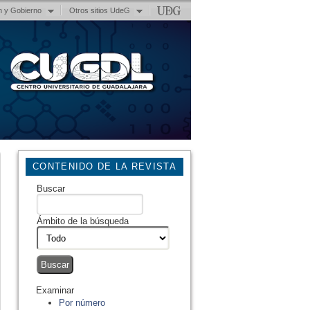
n y Gobierno
Otros sitios UdeG
CONTENIDO DE LA REVISTA
Buscar
Ámbito de la búsqueda
Examinar
Por número