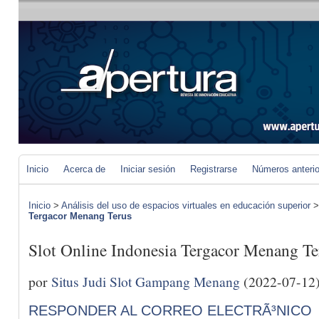
Inicio
Acerca de
Iniciar sesión
Registrarse
Números anteri
Inicio
>
Análisis del uso de espacios virtuales en educación superior
Tergacor Menang Terus
Slot Online Indonesia Tergacor Menang Te
por
Situs Judi Slot Gampang Menang
(2022-07-12
RESPONDER AL CORREO ELECTRÃ³NICO