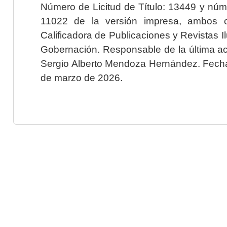
Número de Licitud de Título: 13449 y núme
11022 de la versión impresa, ambos o
Calificadora de Publicaciones y Revistas I
Gobernación. Responsable de la última ac
Sergio Alberto Mendoza Hernández. Fecha 
de marzo de 2026.