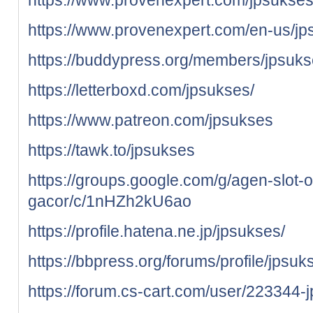
https://www.provenexpert.com/en-us/jp
https://buddypress.org/members/jpsukse
https://letterboxd.com/jpsukses/
https://www.patreon.com/jpsukses
https://tawk.to/jpsukses
https://groups.google.com/g/agen-slot-o
gacor/c/1nHZh2kU6ao
https://profile.hatena.ne.jp/jpsukses/
https://bbpress.org/forums/profile/jpsuk
https://forum.cs-cart.com/user/223344-