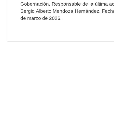
Gobernación. Responsable de la última ac
Sergio Alberto Mendoza Hernández. Fecha 
de marzo de 2026.