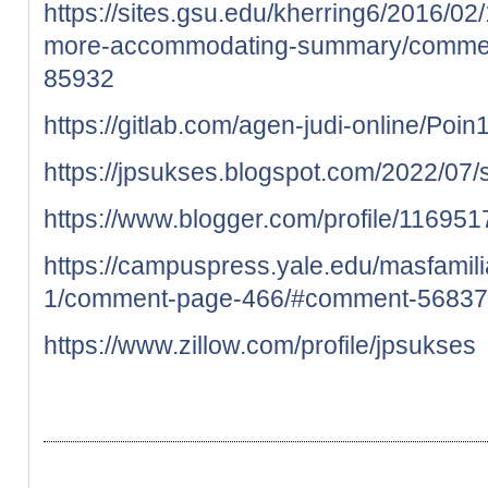
https://sites.gsu.edu/kherring6/2016/0
more-accommodating-summary/comme
85932
https://gitlab.com/agen-judi-online/Poi
https://jpsukses.blogspot.com/2022/07/
https://www.blogger.com/profile/1169
https://campuspress.yale.edu/masfa
1/comment-page-466/#comment-56837
https://www.zillow.com/profile/jpsukses