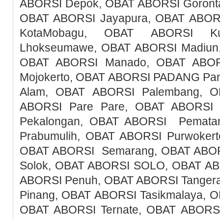
ABORSI Depok, OBAT ABORSI Goronta
OBAT ABORSI Jayapura, OBAT ABOR
KotaMobagu, OBAT ABORSI K
Lhokseumawe, OBAT ABORSI Madiun
OBAT ABORSI Manado, OBAT ABOR
Mojokerto, OBAT ABORSI PADANG Pan
Alam, OBAT ABORSI Palembang, O
ABORSI Pare Pare, OBAT ABORSI 
Pekalongan, OBAT ABORSI Pematan
Prabumulih, OBAT ABORSI Purwokert
OBAT ABORSI Semarang, OBAT ABOR
Solok, OBAT ABORSI SOLO, OBAT AB
ABORSI Penuh, OBAT ABORSI Tangera
Pinang, OBAT ABORSI Tasikmalaya, O
OBAT ABORSI Ternate, OBAT ABORS