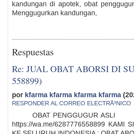
kandungan di apotek, obat penggugur
Menggugurkan kandungan,
Respuestas
Re: JUAL OBAT ABORSI DI S
558899)
por
kfarma kfarma kfarma kfarma
(20
RESPONDER AL CORREO ELECTRÃ³NICO
OBAT PENGGUGUR AS
https://wa.me/6287776558899 KAM
KE SELURUH INDONESIA : OBAT ABO