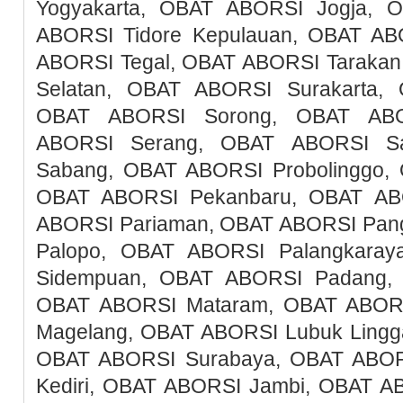
Yogyakarta, OBAT ABORSI Jogja, 
ABORSI Tidore Kepulauan, OBAT ABO
ABORSI Tegal, OBAT ABORSI Tarakan
Selatan, OBAT ABORSI Surakarta,
OBAT ABORSI Sorong, OBAT ABO
ABORSI Serang, OBAT ABORSI S
Sabang, OBAT ABORSI Probolinggo,
OBAT ABORSI Pekanbaru, OBAT AB
ABORSI Pariaman, OBAT ABORSI Pang
Palopo, OBAT ABORSI Palangkara
Sidempuan, OBAT ABORSI Padang,
OBAT ABORSI Mataram, OBAT ABOR
Magelang, OBAT ABORSI Lubuk Lingg
OBAT ABORSI Surabaya, OBAT ABO
Kediri, OBAT ABORSI Jambi, OBAT A