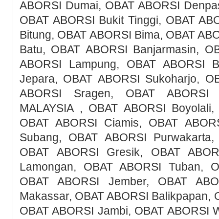
ABORSI Dumai, OBAT ABORSI Denpas
OBAT ABORSI Bukit Tinggi, OBAT AB
Bitung, OBAT ABORSI Bima, OBAT AB
Batu, OBAT ABORSI Banjarmasin, O
ABORSI Lampung, OBAT ABORSI Ba
Jepara, OBAT ABORSI Sukoharjo, O
ABORSI Sragen, OBAT ABORSI 
MALAYSIA , OBAT ABORSI Boyolali
OBAT ABORSI Ciamis, OBAT ABORS
Subang, OBAT ABORSI Purwakarta,
OBAT ABORSI Gresik, OBAT ABORS
Lamongan, OBAT ABORSI Tuban, O
OBAT ABORSI Jember, OBAT ABO
Makassar, OBAT ABORSI Balikpapan, 
OBAT ABORSI Jambi, OBAT ABORSI W