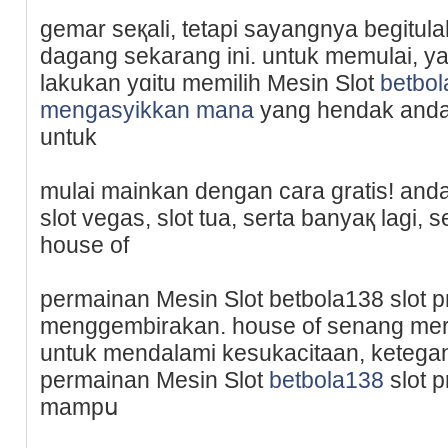
gemar ѕeқali, tetapi sayangnya begitula
dagang sekarang ini. untuk memulai, y
lakukan yɑitu memilih Mesin Slot
betbo
mengasyikkan mana
yang hendak anda 
untuk
mulai mainkan dengan cara gratis! an
slot vegas, slot tua, serta banyaқ lagi
house of
permainan Mesin Slot betbola138 slot p
menggembirakan. house of senang me
untuk mendalami kesukacitaan, kеtegang
permainan Mesin Slot
betbola138
slot p
mampս