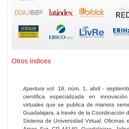
Otros índices
Apertura
vol. 18, núm. 1, abril - septiem
científica especializada en innovaci
virtuales que se publica de manera seme
Guadalajara, a través de la Coordinación 
Sistema de Universidad Virtual. Oficinas 
Arcos Sur, CP 44140, Guadalajara, Jalisc