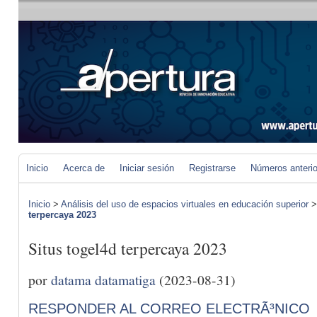
Inicio
Acerca de
Iniciar sesión
Registrarse
Números anteri
Inicio
>
Análisis del uso de espacios virtuales en educación superior
terpercaya 2023
Situs togel4d terpercaya 2023
por
datama datamatiga
(2023-08-31)
RESPONDER AL CORREO ELECTRÃ³NICO