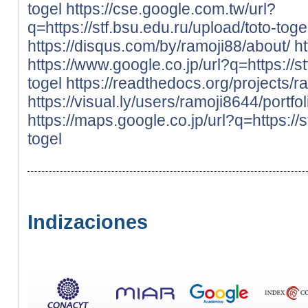
togel
https://cse.google.com.tw/url?
q=https://stf.bsu.edu.ru/upload/toto-toge
https://disqus.com/by/ramoji88/about/
ht
https://www.google.co.jp/url?q=https://st
togel
https://readthedocs.org/projects/r
https://visual.ly/users/ramoji8644/portfol
https://maps.google.co.jp/url?q=https://s
togel
Indizaciones