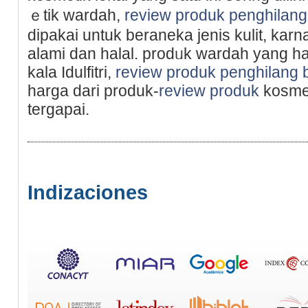
ｅtik ԝardaһ,
review produk penghilang
ԁipakai untuk beraneka jenis kulit, karn
alami dan halal. prodᥙk wardah yang hаl
kala Idulfitri,
review produk penghilang 
harga dari produk-
review produk
kosmet
tergapai.
Indizaciones