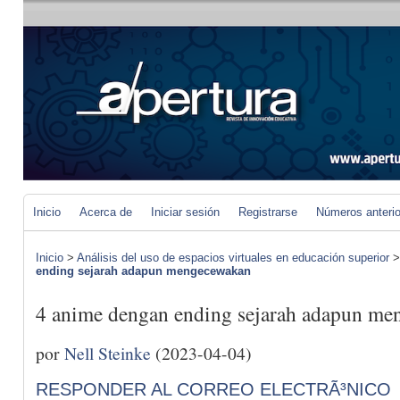
Inicio
Acerca de
Iniciar sesión
Registrarse
Números anteri
Inicio
>
Análisis del uso de espacios virtuales en educación superior
ending sejarah adapun mengecewakan
4 anime dengan ending sejarah adapun me
por
Nell Steinke
(2023-04-04)
RESPONDER AL CORREO ELECTRÃ³NICO