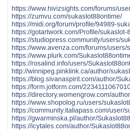
https://www.hivizsights.com/forums/use
https://zumvu.com/sukaslot88ontime/
https://midi.org/forum/profile/94989-su
https://gotartwork.com/Profile/sukaslot
https://studiopress.community/users/su
https://www.avenza.com/forums/users/s
https://www.plurk.com/Sukaslot88ontim
https://rosalind.info/users/Sukaslot88on
http://winnipeg.pinklink.ca/author/sukas
https://blog.sivanaspirit.com/author/Su
https://form.jotform.com/223411106701
https://directory.womengrow.com/autho
https://www.shopolog.ru/users/sukaslot
https://community.italiapass.com/user/
https://gwarminska.pl/author/Sukaslot8
https://icytales.com/author/Sukaslot88o