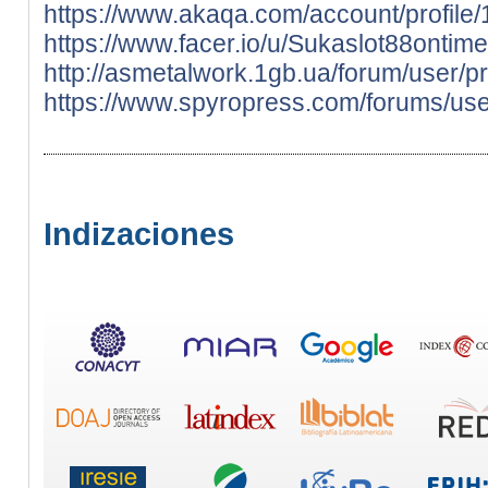
https://www.akaqa.com/account/profil
https://www.facer.io/u/Sukaslot88ontime
http://asmetalwork.1gb.ua/forum/user/p
https://www.spyropress.com/forums/use
Indizaciones