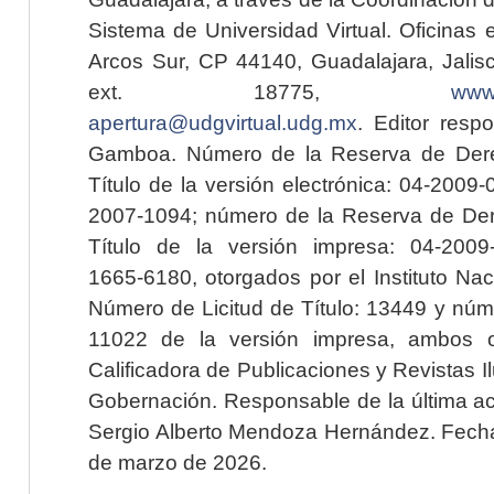
Sistema de Universidad Virtual. Oficinas 
Arcos Sur, CP 44140, Guadalajara, Jalisc
ext. 18775,
www.
apertura@udgvirtual.udg.mx
. Editor resp
Gamboa. Número de la Reserva de Dere
Título de la versión electrónica: 04-200
2007-1094; número de la Reserva de Der
Título de la versión impresa: 04-200
1665-6180, otorgados por el Instituto Nac
Número de Licitud de Título: 13449 y núme
11022 de la versión impresa, ambos o
Calificadora de Publicaciones y Revistas I
Gobernación. Responsable de la última ac
Sergio Alberto Mendoza Hernández. Fecha 
de marzo de 2026.