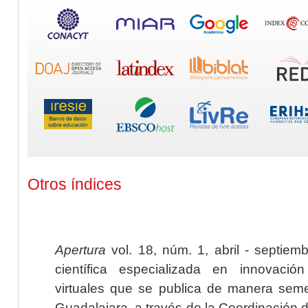
Otros índices
Apertura
vol. 18, núm. 1, abril - septiem
científica especializada en innovaci
virtuales que se publica de manera seme
Guadalajara, a través de la Coordinación 