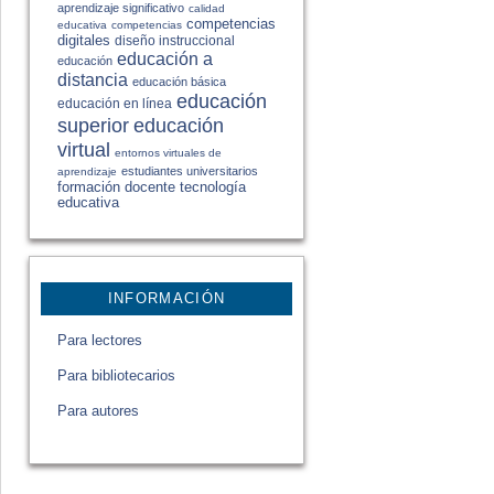
aprendizaje significativo
calidad
competencias
educativa
competencias
digitales
diseño instruccional
educación a
educación
distancia
educación básica
educación
educación en línea
educación
superior
virtual
entornos virtuales de
estudiantes universitarios
aprendizaje
formación docente
tecnología
educativa
INFORMACIÓN
Para lectores
Para bibliotecarios
Para autores