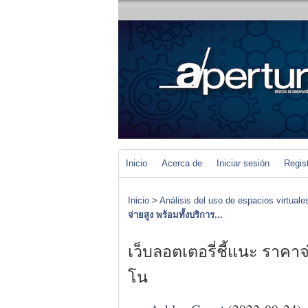
Inicio
Acerca de
Iniciar sesión
Regis
Inicio
>
Análisis del uso de espacios virtuale
จ่ายสูง พร้อมทั้งบริการ...
เว็บลอตเตอรี่ชี้แนะ ราคาจ
โน