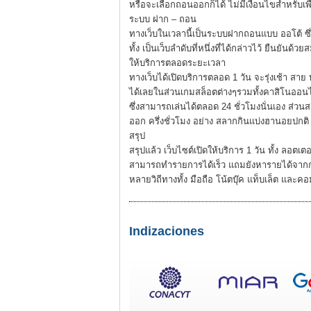
หรือจะเลือกถอนออกก็ได้ ไม่มีเงื่อนไขสำหรับเ
ระบบ ฝาก – ถอน
ทางเว็บในเวลานี้เป็นระบบฝากถอนแบบ ออโต้ ซึ่
ทั้ง เป็นเว็บลำดับที่หนึ่งที่ได้กล่าวไว้ ยืนยัน
ให้บริการตลอดระยะเวลา
ทางเว็บได้เปิดบริการตลอด 1 วัน จะรุ่งเช้า ส
ได้เลยในส่วนเกมสล็อตต่างๆรวมทั้งคาสิโนออนไลน
ซึ่งสามารถเล่นได้ตลอด 24 ชั่วโมงนั่นเอง ส่วน
ออก ครึ่งชั่วโมง อย่าง สลากกินแบ่งฮานอยปกติ 
สรุป
สรุปแล้ว เว็บไซต์เปิดให้บริการ 1 วัน ทั้ง ลอต
สามารถทำรายการได้เร็ว แถมยังหารายได้จากกา
หลายวิถีทางทั้ง มือถือ โน้ตบุ๊ค แท็บเล็ต และ
Indizaciones