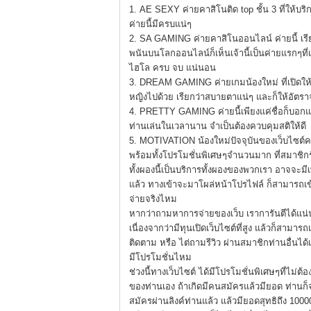
1. AE SEXY ค่ายคาสิโนติด top ชั้น 3 ที่ให้บ
ค่ายนี้มีครบแน่ๆ
2. SA GAMING ค่ายคาสิโนออนไลน์ ค่ายนี้ เรียก
พนันบนโลกออนไลน์ก็เห็นเจ้านี้เป็นค่ายแรกๆที่
ไฮโล ครบ จบ แน่นอน
3. DREAM GAMING ค่ายเกมน้องใหม่ ที่เปิดให้
หญิงไปด้วย เรียกว่าสบายตาแน่ๆ และก็ให้อัตราจ่
4. PRETTY GAMING ค่ายนี้เพียงแค่ชื่อก็บอกแล
ท่านเล่นในเวลานาน จำเป็นต้องควบคุมสติให้ดี
5. MOTIVATION น้องใหม่ปัจจุบันของเว็บไซต์คาส
พร้อมทั้งโปรโมชั่นพิเศษๆจำนวนมาก ที่สมาชิกร
ทั้งผองนี้เป็นบริการทั้งผองของพวกเรา อาจจะมี
แล้ว ทางเข้าจะมาโผล่หน้าโปรไฟล์ ก็สามารถเข้า
จ่ายจริงไหม
หากว่าถามหาการจ่ายของเว็บ เราการันตีได้แน่น
เนื่องจากว่ามีทุนเปิดเว็บไซต์ที่สูง แล้วก็สาม
ติดตาม หรือ ไต่ถามรีวิว ผ่านสมาชิกท่านอื่นได้
มีโปรโมชั่นไหม
ช่วงนี้ทางเว็บไซต์ ได้มีโปรโมชั่นพิเศษๆที่ไม่
ของท่านเอง ถ้าเกิดมีคนสมัครแล้วมียอด ท่านก็
สมัครผ่านลิงค์ท่านแล้ว แล้วมียอดสุทธิถึง 100