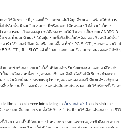
ว่า ให้อัตราจ่ายที่สูง และก็ยังสามารถเล่นได้ทุกที่ทุกเวลา พร้อมให้บริการ
ั้งโปรโมชั่น พิเศษจำนวนมาก ที่พร้อมแจกให้ทุคนแบบไม่อั้น แล้วก็ทาง
แล้ว สามารถดาวโหลดลงอุปกรณ์ถือของท่านได้ ไม่ว่าจะเป็นระบบ ANDROID
 รวมทั้งคอมพิวเตอร์ โน้ตบุ๊ค รวมทั้งยังเป็นเว็บไซต์ลอตเตอรี่ออนไลน์ชั้น 1
บาคาร่า โป๊กเกอร์ ป๊อกเด้ง หรือ เกมสล็อต ทั้งยัง PG SLOT , หวยลาวออนไลน์
OKER SLOT , JILI SLOT แล้วก็อีกเยอะแยะ แถมยังสามารถทดลองเล่นได้ฟรีๆ
ด้วยสมาชิกที่เยอะแยะ แล้วก็เป็นที่นิยมสำหรับ นักแทงหวย และ คาสิโน กับ
ซต์เป็นส่วนใดส่วนหนึ่งของลู่ทางสมาชิก เลยตัดสินใจเปิดให้บริการอย่างครบ
ย่างอื่นด้วยนั่นเอง เพราะเหตุว่าบางบุคคลเล่นลอตเตอรี่เพียงแค่ชองรัฐบาล
ว่างอื่นๆก็บางครั้งอาจจะต้องการเล่นอันอื่นเช่นกัน เราเลยเปิดให้บริการทั้งยัง คา
ould like to obtain more info relating to
เว็บหวยอันดับ1
kindly visit the
้วยแบบเกมที่มากมาย รวมทั้งให้บริการ 1 วัน มีเกมให้เลือกเล่นเยอะ กว่า 500
ทั้งโลก แต่ว่าเป็นที่นิยมมากๆในหลายประเทศ เพราะเหตุว่าเข้าถึงง่าย สบาย
ประเทศสเปน เกาหลี และก็ยังมีอีกมากมายเลย แถมยังสามารถเล่นเกมอาร์เคด