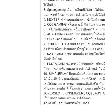
ได้อีกด้วย
3. Spadegaming เป็นค่ายอีกหนึ่งโอกาสให้กับเก
แน่ๆ หากได้ลองเล่นจะว่ากล่าวกใจ รวมทั้งให้บร
4. NEXTSPIN ค่ายเกมสล็อตสมาชิกใหม่ ระบบเกม
5. CQ9 GAMING สล็อตค่ายนี้ มีความสนุกมากมาย
เกมที่ไม่ได้มีแค่สล็อตแค่นั้น ยังมีเกมให้เล่นนา
6. AE GAMING คนจำนวนไม่น้อยจำเป็นต้องรู้จักอ
เปิดให้เล่นคาสิโนออนไลน์ และเดี๋ยวนี้มีสล็อตอ
7. JOKER SLOT ค่ายยอดฮิตที่มีเกมติดอันดับ 1 อ
สัตว์ร้าย เพื่อรับโบนัสอย่างใหญ่โตนั่นเอง พร้อ
8. KA GAMING บริการเกมสล็อตพร้อมโปรโมชั่น
ที่หน้าเว็บไซต์
9. FUNTA GAMING ค่ายสล็อตสมัยแรกๆที่คนมีควา
อัตราการจ่ายที่มากพอควร กล่าวได้ว่ากล้าคุ้มเ
10. SIMPLEPLAY มีเกมสล็อตที่แตกง่ายมากๆอยากช
นี่ก็เป็น 10 ค่าย เกมสล็อตน่าเล่น ที่เปิดบริก
เล่นได้เลย เพราะ ระบบฝากถอนเป็นตัวเดียวกัน เ
ค่ายสามารถเล่นได้ ทั้งเกมตู้ อาร์เคด รวมทั้ง ย
JOKERSLOT , KINGMAKER , CQ9 , FUNTA GAM
เว็บไซต์สลากกินแบ่งของเราได้อีกด้วย
ค่ายคาสิโนออนไลน์ที่เปิดให้บริการ