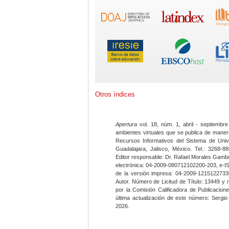
Otros índices
Apertura
vol. 18, núm. 1, abril - septiembre
ambientes virtuales que se publica de maner
Recursos Informativos del Sistema de Univ
Guadalajara, Jalisco, México. Tel.: 3268-8
Editor responsable: Dr. Rafael Morales Gambo
electrónica: 04-2009-080712102200-203, e-I
de la versión impresa: 04-2009-12151227330
Autor. Número de Licitud de Título: 13449 y
por la Comisión Calificadora de Publicacio
última actualización de este número: Sergi
2026.