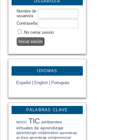
USUARIO/A
Nombre de
usuario/a
Contraseña
No cerrar sesión
IDIOMAS
Español
|
English
|
Portugués
PALABRAS CLAVE
TIC
ambientes
MOOC
virtuales de aprendizaje
aprendizaje colaborativo
aprendizaje
en línea
aprendizaje semipresencial