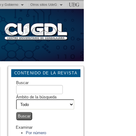
n y Gobierno
Otros sitios UdeG
CONTENIDO DE LA REVISTA
Buscar
Ámbito de la búsqueda
Examinar
Por número