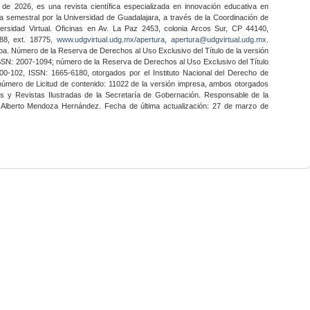
 de 2026, es una revista científica especializada en innovación educativa en
a semestral por la Universidad de Guadalajara, a través de la Coordinación de
ersidad Virtual. Oficinas en Av. La Paz 2453, colonia Arcos Sur, CP 44140,
888, ext. 18775,
www.udgvirtual.udg.mx/apertura
,
apertura@udgvirtual.udg.mx
.
a. Número de la Reserva de Derechos al Uso Exclusivo del Título de la versión
SSN: 2007-1094; número de la Reserva de Derechos al Uso Exclusivo del Título
0-102, ISSN: 1665-6180, otorgados por el Instituto Nacional del Derecho de
 número de Licitud de contenido: 11022 de la versión impresa, ambos otorgados
nes y Revistas Ilustradas de la Secretaría de Gobernación. Responsable de la
o Alberto Mendoza Hernández. Fecha de última actualización: 27 de marzo de