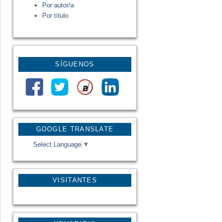
Por autor/a
Por título
SÍGUENOS
GOOGLE TRANSLATE
Select Language
▼
VISITANTES