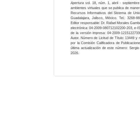
Apertura
vol. 18, núm. 1, abril - septiembre
ambientes virtuales que se publica de maner
Recursos Informativos del Sistema de Univ
Guadalajara, Jalisco, México. Tel.: 3268-8
Editor responsable: Dr. Rafael Morales Gambo
electrónica: 04-2009-080712102200-203, e-I
de la versión impresa: 04-2009-12151227330
Autor. Número de Licitud de Título: 13449 y
por la Comisión Calificadora de Publicacio
última actualización de este número: Sergi
2026.