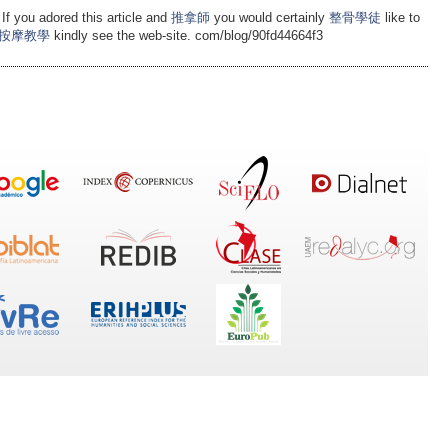
 If you adored this article and
推拿師
you would certainly
整骨學徒
like to
按摩教學
kindly see the web-site. com/blog/90fd44664f3