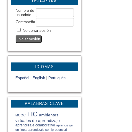
USUARIO/A
Nombre de
usuario/a
Contraseña
No cerrar sesión
IDIOMAS
Español
|
English
|
Portugués
PALABRAS CLAVE
TIC
ambientes
MOOC
virtuales de aprendizaje
aprendizaje colaborativo
aprendizaje
en línea
aprendizaje semipresencial