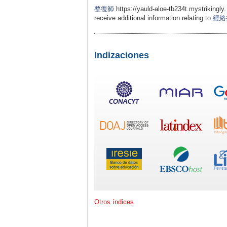
整復師
https://yauld-aloe-tb234t.mystrikingly.
receive additional information relating to
經絡
Indizaciones
Otros índices