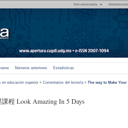
Red universitaria
Administració
trarse
Números anteriores
Estadísticas
s en educación superior
>
Comentarios del lector/a
>
The way to Make Your
壓課程 Look Amazing In 5 Days