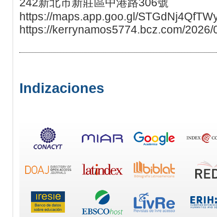
242新北市新莊區中港路306號
https://maps.app.goo.gl/STGdNj4QfTW
https://kerrynamos5774.bcz.com/2026/0
Indizaciones