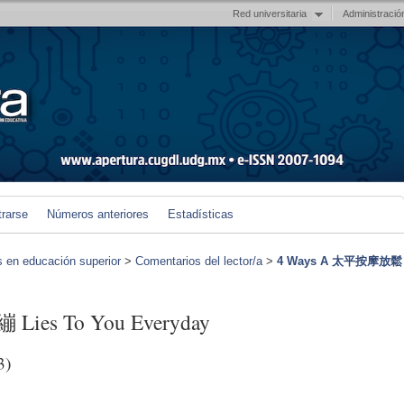
Red universitaria
Administració
trarse
Números anteriores
Estadísticas
s en educación superior
>
Comentarios del lector/a
>
4 Ways A 太平按摩放鬆
es To You Everyday
3)