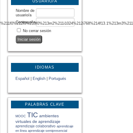
USUARIO/A
Nombre de
usuario/a
Contraseña
3%211f0%212f0%213f0%213m2%211i1024%212i768%214f13.1%213m3%21
No cerrar sesión
IDIOMAS
Español
|
English
|
Portugués
PALABRAS CLAVE
TIC
ambientes
MOOC
virtuales de aprendizaje
aprendizaje colaborativo
aprendizaje
en línea
aprendizaje semipresencial