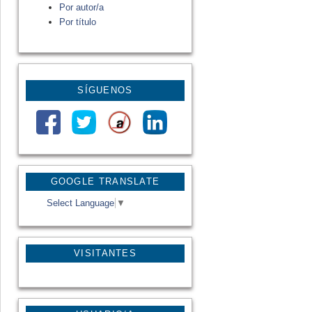
Por autor/a
Por título
SÍGUENOS
GOOGLE TRANSLATE
Select Language
▼
VISITANTES