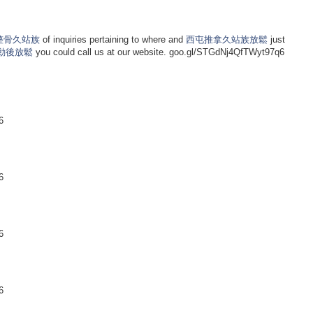
整骨久站族
of inquiries pertaining to where and
西屯推拿久站族放鬆
just
動後放鬆
you could call us at our website. goo.gl/STGdNj4QfTWyt97q6
6
6
6
6