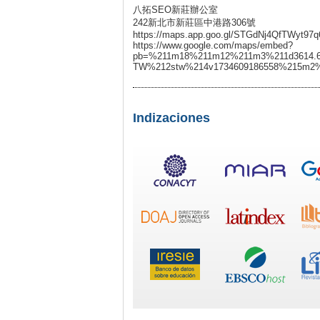
八拓SEO新莊辦公室
242新北市新莊區中港路306號
https://maps.app.goo.gl/STGdNj4QfTWyt97q
https://www.google.com/maps/embed?
pb=%211m18%211m12%211m3%211d3614.67
TW%212stw%214v1734609186558%215m2%
Indizaciones