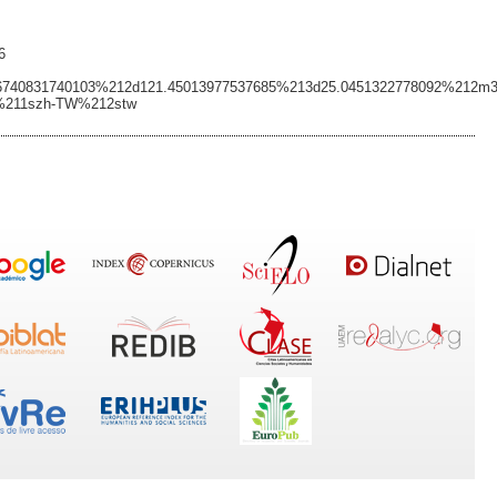
6
40831740103%212d121.45013977537685%213d25.0451322778092%212m
211szh-TW%212stw