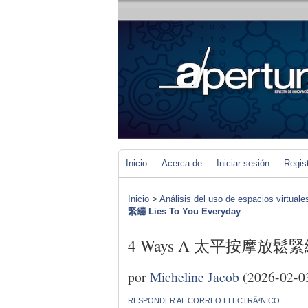
Inicio
Acerca de
Iniciar sesión
Regis
Inicio
>
Análisis del uso de espacios virtuale
緊繃 Lies To You Everyday
4 Ways A 太平按摩放鬆緊繃 Li
por
Micheline Jacob
(2026-02-0
RESPONDER AL CORREO ELECTRÃ³NICO